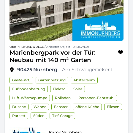
Objekt-ID: QADWULGE
/ Anbieter-Objekt-ID: MSWE03
Marienbergpark vor der Tür:
Neubau mit 140 m² Garten
90425
Nürnberg
Am Schweigeracker 1
Gäste-WC
Gartennutzung
Abstellraum
Fußbodenheizung
Elektro
Solar
Luft-Wärmepumpe
Rolladen
Personen-Fahrstuhl
Dusche
Wanne
Fenster
offene Küche
Fliesen
Parkett
Süden
Tief-Garage
ImmoNürnberg