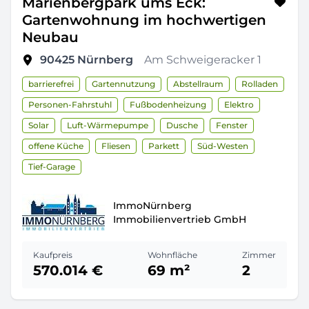
Marienbergpark ums Eck:
Gartenwohnung im hochwertigen
Neubau
90425
Nürnberg
Am Schweigeracker 1
barrierefrei
Gartennutzung
Abstellraum
Rolladen
Personen-Fahrstuhl
Fußbodenheizung
Elektro
Solar
Luft-Wärmepumpe
Dusche
Fenster
offene Küche
Fliesen
Parkett
Süd-Westen
Tief-Garage
ImmoNürnberg
Immobilienvertrieb GmbH
Kaufpreis
Wohnfläche
Zimmer
570.014 €
69 m²
2