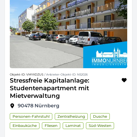
Objekt-ID: VMYXDZUS
/ Anbieter-Objekt-ID: N52026
Stressfreie Kapitalanlage:
Studentenapartment mit
Mietverwaltung
90478
Nürnberg
Personen-Fahrstuhl
Zentralheizung
Dusche
Einbauküche
Fliesen
Laminat
Süd-Westen