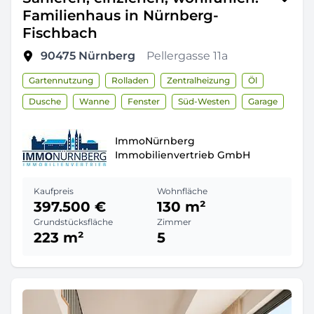
Familienhaus in Nürnberg-
Fischbach
90475
Nürnberg
Pellergasse 11a
Gartennutzung
Rolladen
Zentralheizung
Öl
Dusche
Wanne
Fenster
Süd-Westen
Garage
ImmoNürnberg
Immobilienvertrieb GmbH
Kaufpreis
Wohnfläche
397.500 €
130 m²
Grundstücksfläche
Zimmer
223 m²
5