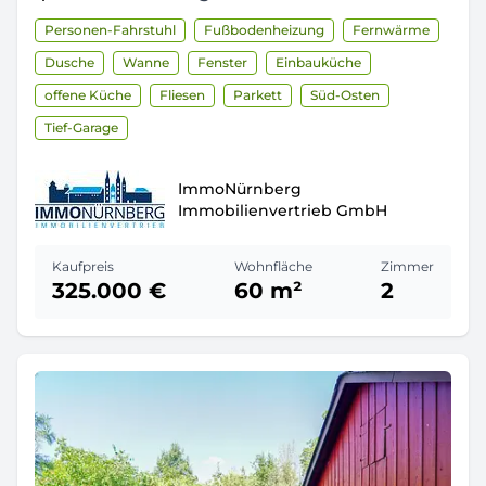
Personen-Fahrstuhl
Fußbodenheizung
Fernwärme
Dusche
Wanne
Fenster
Einbauküche
offene Küche
Fliesen
Parkett
Süd-Osten
Tief-Garage
ImmoNürnberg
Immobilienvertrieb GmbH
Kaufpreis
Wohnfläche
Zimmer
325.000 €
60 m²
2