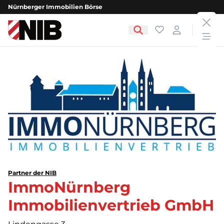
Nürnberger Immobilien Börse
clos
NIB - Nürnberger Immobilien Börse
Favoriten
Login
open
Partner der NIB
ImmoNürnberg
Immobilienvertrieb GmbH