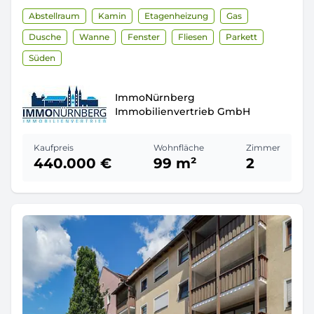
Abstellraum
Kamin
Etagenheizung
Gas
Dusche
Wanne
Fenster
Fliesen
Parkett
Süden
ImmoNürnberg
Immobilienvertrieb GmbH
Kaufpreis
Wohnfläche
Zimmer
440.000 €
99 m²
2