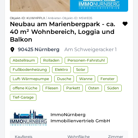
Objekt-ID: KUWHPPLX
/ Anbieter-Objekt-ID: MSWE05
Neubau am Marienbergpark - ca.
40 m² Wohnbereich, Loggia und
Balkon
90425
Nürnberg
Am Schweigeracker 1
Abstellraum
Rolladen
Personen-Fahrstuhl
Fußbodenheizung
Elektro
Solar
Luft-Wärmepumpe
Dusche
Wanne
Fenster
offene Küche
Fliesen
Parkett
Osten
Süden
Tief-Garage
ImmoNürnberg
Immobilienvertrieb GmbH
Kaufpreis
Wohnfläche
Zimmer