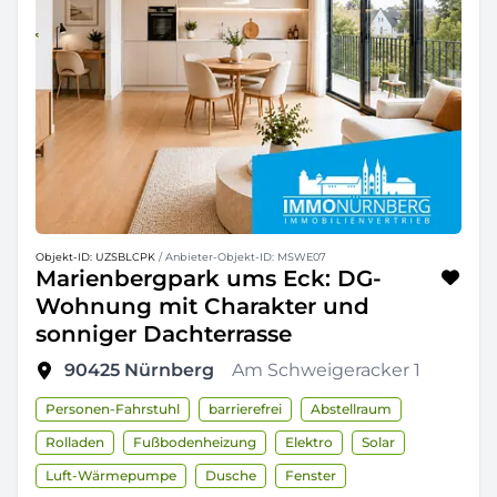
Objekt-ID: UZSBLCPK
/ Anbieter-Objekt-ID: MSWE07
Marienbergpark ums Eck: DG-
Wohnung mit Charakter und
sonniger Dachterrasse
90425
Nürnberg
Am Schweigeracker 1
Personen-Fahrstuhl
barrierefrei
Abstellraum
Rolladen
Fußbodenheizung
Elektro
Solar
Luft-Wärmepumpe
Dusche
Fenster