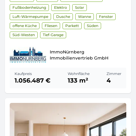
Fußbodenheizung
Elektro
Solar
Luft-Wärmepumpe
Dusche
Wanne
Fenster
offene Küche
Fliesen
Parkett
Süden
Süd-Westen
Tief-Garage
ImmoNürnberg
Immobilienvertrieb GmbH
Kaufpreis
Wohnfläche
Zimmer
1.056.487 €
133 m²
4