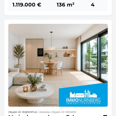
1.119.000 €
136 m²
4
Objekt-ID: RQEXHPUA
/ Anbieter-Objekt-ID: MSWE01