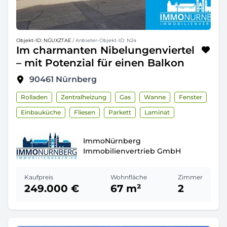
Objekt-ID: NGUXZTAE
/ Anbieter-Objekt-ID: N24
Im charmanten Nibelungenviertel
– mit Potenzial für einen Balkon
90461
Nürnberg
Rolladen
Zentralheizung
Gas
Wanne
Fenster
Einbauküche
Fliesen
Parkett
Laminat
ImmoNürnberg
Immobilienvertrieb GmbH
Kaufpreis
Wohnfläche
Zimmer
249.000 €
67 m²
2