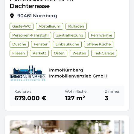
Dachterrasse
90461
Nürnberg
Gäste-WC
Abstellraum
Rolladen
Personen-Fahrstuhl
Zentralheizung
Fernwärme
Dusche
Fenster
Einbauküche
offene Küche
Fliesen
Parkett
Osten
Westen
Tief-Garage
ImmoNürnberg
Immobilienvertrieb GmbH
Kaufpreis
Wohnfläche
Zimmer
679.000 €
127 m²
3