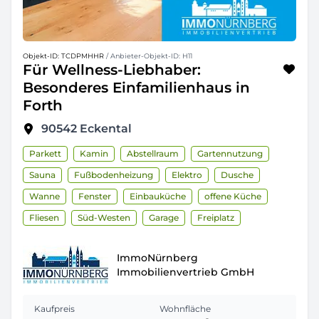
Objekt-ID: TCDPMHHR
/ Anbieter-Objekt-ID: H11
Für Wellness-Liebhaber:
Besonderes Einfamilienhaus in
Forth
90542
Eckental
Parkett
Kamin
Abstellraum
Gartennutzung
Sauna
Fußbodenheizung
Elektro
Dusche
Wanne
Fenster
Einbauküche
offene Küche
Fliesen
Süd-Westen
Garage
Freiplatz
ImmoNürnberg
Immobilienvertrieb GmbH
Kaufpreis
Wohnfläche