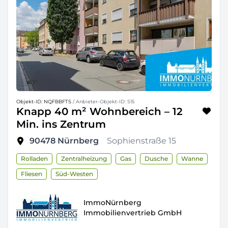
Objekt-ID: NQFBBFTS
/ Anbieter-Objekt-ID: S15
Knapp 40 m² Wohnbereich – 12
Min. ins Zentrum
90478
Nürnberg
Sophienstraße 15
Rolladen
Zentralheizung
Gas
Dusche
Wanne
Fliesen
Süd-Westen
ImmoNürnberg
Immobilienvertrieb GmbH