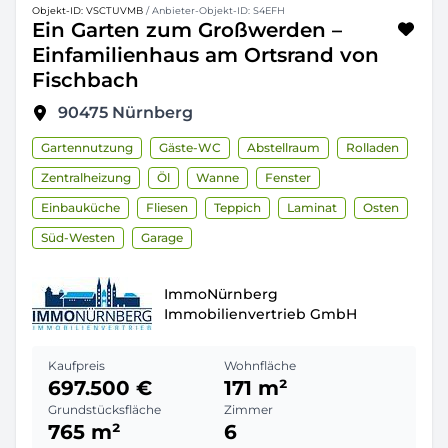
Objekt-ID: VSCTUVMB
/ Anbieter-Objekt-ID: S4EFH
Ein Garten zum Großwerden –
Einfamilienhaus am Ortsrand von
Fischbach
90475
Nürnberg
Gartennutzung
Gäste-WC
Abstellraum
Rolladen
Zentralheizung
Öl
Wanne
Fenster
Einbauküche
Fliesen
Teppich
Laminat
Osten
Süd-Westen
Garage
ImmoNürnberg
Immobilienvertrieb GmbH
Kaufpreis
Wohnfläche
697.500 €
171 m²
Grundstücksfläche
Zimmer
765 m²
6