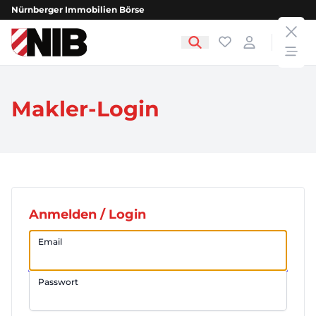
Nürnberger Immobilien Börse
clos
NIB - Nürnberger Immobilien Börse
Favoriten
Login
open
Makler-Login
Anmelden / Login
Email
Passwort