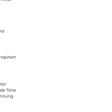
nd
spiriert
ter
ale Töne
pannung