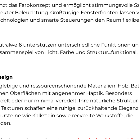
änzt das Farbkonzept und ermöglicht stimmungsvolle S
rekter Beleuchtung. Großzügige Fensterfronten lassen v
echnologien und smarte Steuerungen den Raum flexibel
ralweiß unterstützen unterschiedliche Funktionen u
ammenspiel von Licht, Farbe und Struktur…funktional,
esign
glebige und ressourcenschonende Materialien. Holz, Bet
schen Oberflächen mit angenehmer Haptik. Besonders
elt oder nur minimal veredelt. Ihre natürliche Struktur 
 Texturen schaffen eine ruhige, zurückhaltende Eleganz
ursteine wie Kalkstein sowie recycelte Werkstoffe, die
nden.