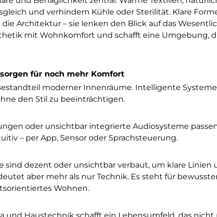
e und Behaglichkeit zentral: Warme Textilien, natürli
gleich und verhindern Kühle oder Sterilität. Klare Form
ie Architektur – sie lenken den Blick auf das Wesentlic
thetik mit Wohnkomfort und schafft eine Umgebung, d
 sorgen für noch mehr Komfort
 Bestandteil moderner Innenräume. Intelligente Systeme
hne den Stil zu beeinträchtigen.
ungen oder unsichtbar integrierte Audiosysteme passen
tuitiv – per App, Sensor oder Sprachsteuerung.
me sind dezent oder unsichtbar verbaut, um klare Linien
deutet aber mehr als nur Technik. Es steht für bewusste
tsorientiertes Wohnen.
a und Haustechnik schafft ein Lebensumfeld, das nicht