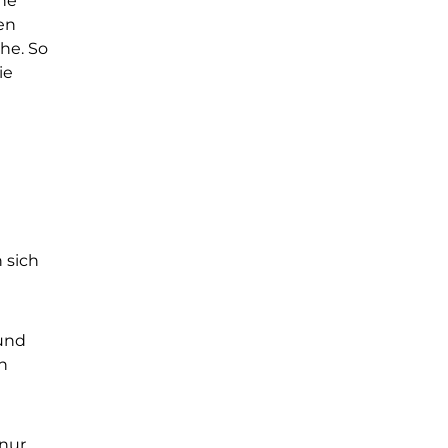
che
en
he. So
ie
 sich
 und
n
 nur