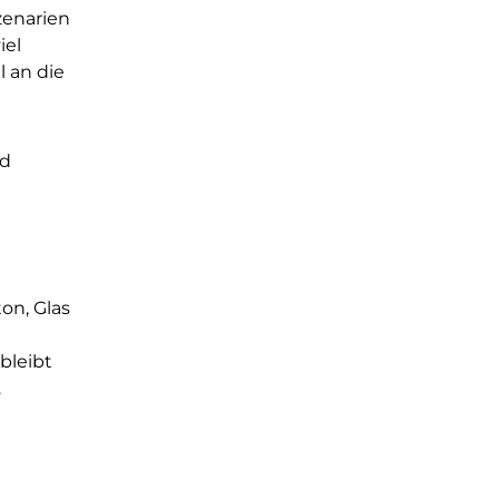
zenarien
iel
 an die
nd
on, Glas
bleibt
.