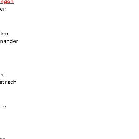
ungen
nen
 den
inander
den
etrisch
s im