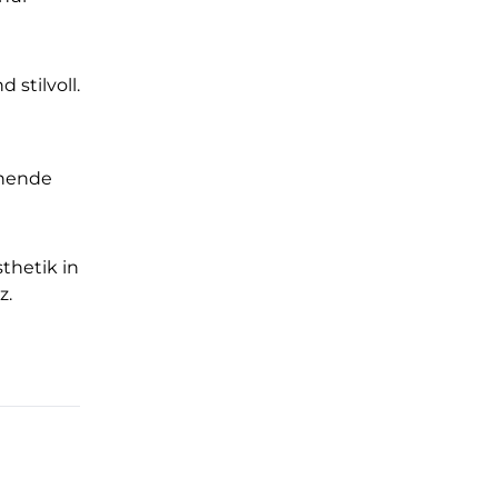
 stilvoll.
onende
thetik in
z.