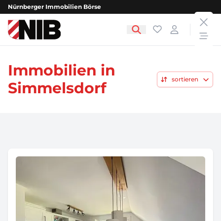
Nürnberger Immobilien Börse
clos
NIB - Nürnberger Immobilien Börse
Favoriten
Login
open
Immobilien in
sortieren
Simmelsdorf