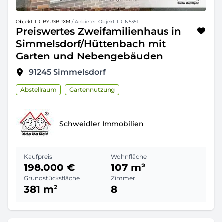
Objekt-ID: BYUSBPXM
/ Anbieter-Objekt-ID: N5351
Preiswertes Zweifamilienhaus in
Simmelsdorf/Hüttenbach mit
Garten und Nebengebäuden
91245
Simmelsdorf
Abstellraum
Gartennutzung
Schweidler Immobilien
Kaufpreis
Wohnfläche
198.000 €
107 m²
Grundstücksfläche
Zimmer
381 m²
8