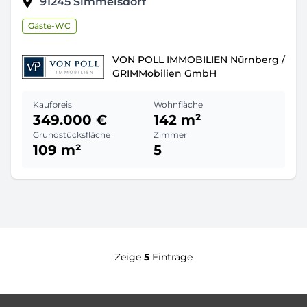
91245
Simmelsdorf
Gäste-WC
VON POLL IMMOBILIEN Nürnberg /
GRIMMobilien GmbH
Kaufpreis
Wohnfläche
349.000 €
142 m²
Grundstücksfläche
Zimmer
109 m²
5
Zeige
5
Einträge
Footer