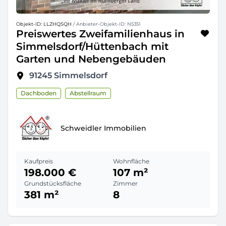
Objekt-ID: LLZHQSQH
/ Anbieter-Objekt-ID: N5351
Preiswertes Zweifamilienhaus in
Simmelsdorf/Hüttenbach mit
Garten und Nebengebäuden
91245
Simmelsdorf
Dachboden
Abstellraum
Schweidler Immobilien
Kaufpreis
Wohnfläche
198.000 €
107 m²
Grundstücksfläche
Zimmer
381 m²
8