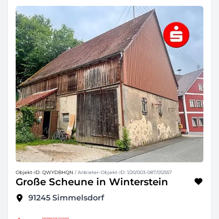
Objekt-ID: QWYDBHQN
/ Anbieter-Objekt-ID: 1/20/003-087/012557
Große Scheune in Winterstein
91245
Simmelsdorf