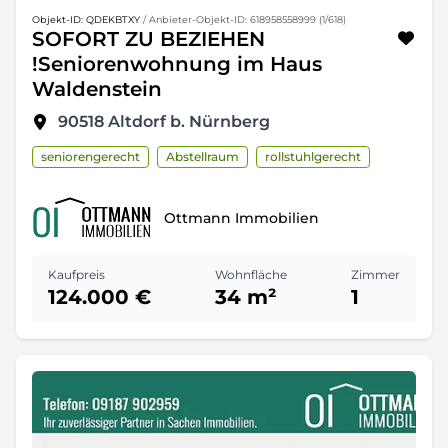
Objekt-ID: QDEKBTXY
/ Anbieter-Objekt-ID: 618958558999 (1/618)
SOFORT ZU BEZIEHEN
!Seniorenwohnung im Haus
Waldenstein
90518
Altdorf b. Nürnberg
seniorengerecht
Abstellraum
rollstuhlgerecht
Ottmann Immobilien
Kaufpreis
Wohnfläche
Zimmer
124.000 €
34 m²
1