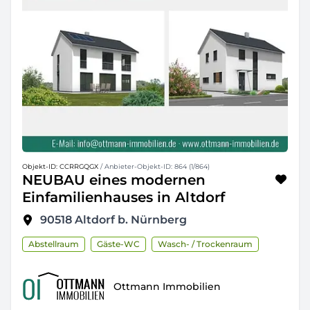
Objekt-ID: CCRRGQGX
/ Anbieter-Objekt-ID: 864 (1/864)
NEUBAU eines modernen
Einfamilienhauses in Altdorf
90518
Altdorf b. Nürnberg
Abstellraum
Gäste-WC
Wasch- / Trockenraum
Ottmann Immobilien