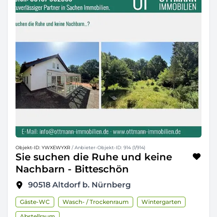
Objekt-ID: YWXEWYXR
/ Anbieter-Objekt-ID: 914 (1/914)
Sie suchen die Ruhe und keine
Nachbarn - Bitteschön
90518
Altdorf b. Nürnberg
Gäste-WC
Wasch- / Trockenraum
Wintergarten
Abstellraum