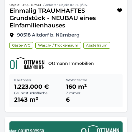
Objekt-ID: QEHLMSCH
/ Anbieter-Objekt-ID: 915 (1/915)
Einmalig TRAUMHAFTES
Grundstück - NEUBAU eines
Einfamilienhauses
90518
Altdorf b. Nürnberg
Gäste-WC
Wasch- / Trockenraum
Abstellraum
Ottmann Immobilien
Kaufpreis
Wohnfläche
1.223.000 €
160 m²
Grundstücksfläche
Zimmer
2143 m²
6