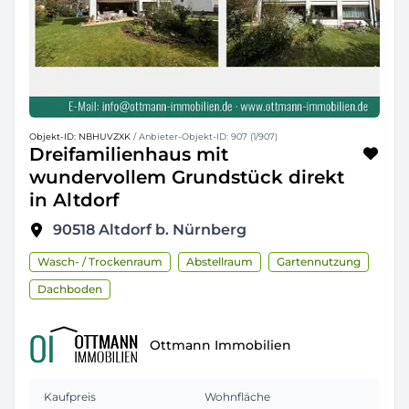
Objekt-ID: NBHUVZXK
/ Anbieter-Objekt-ID: 907 (1/907)
Dreifamilienhaus mit
wundervollem Grundstück direkt
in Altdorf
90518
Altdorf b. Nürnberg
Wasch- / Trockenraum
Abstellraum
Gartennutzung
Dachboden
Ottmann Immobilien
Kaufpreis
Wohnfläche