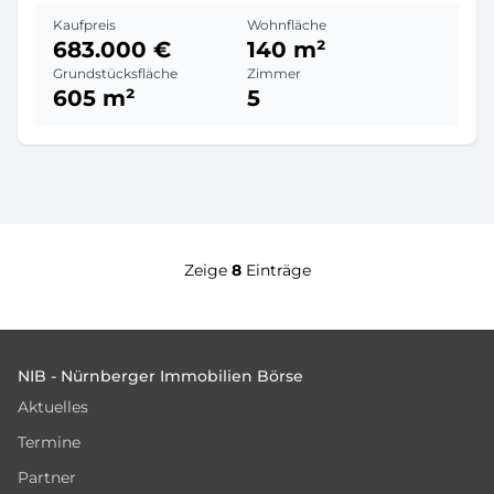
Kaufpreis
Wohnfläche
683.000 €
140 m²
Grundstücksfläche
Zimmer
605 m²
5
Zeige
8
Einträge
Footer
NIB - Nürnberger Immobilien Börse
Aktuelles
Termine
Partner