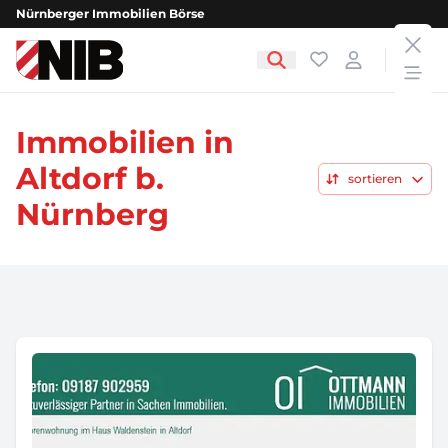
Nürnberger Immobilien Börse
clos
NIB - Nürnberger Immobilien Börse
Favoriten
Login
open
Immobilien in
Altdorf b.
sortieren
Nürnberg