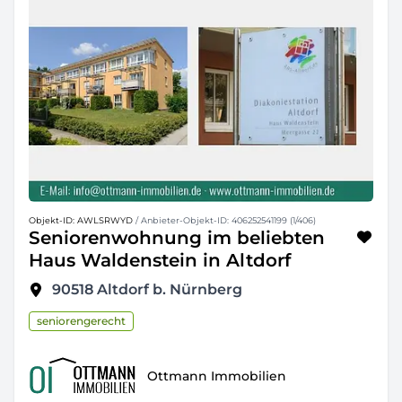
Objekt-ID: AWLSRWYD
/ Anbieter-Objekt-ID: 406252541199 (1/406)
Seniorenwohnung im beliebten
Haus Waldenstein in Altdorf
90518
Altdorf b. Nürnberg
seniorengerecht
Ottmann Immobilien