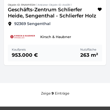
Objekt-ID: RNAMYESM
/ Anbieter-Objekt-ID: A4439-1
Geschäfts-Zentrum Schlierfer
Heide, Sengenthal - Schlierfer Holz
92369
Sengenthal
Kirsch & Haubner
Kaufpreis
Nutzfläche
953.000 €
263 m²
Zeige
9
Einträge
Footer