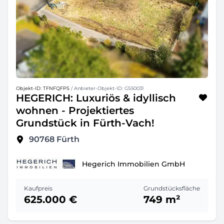
Objekt-ID: TFNFQFPS
/ Anbieter-Objekt-ID: GS50031
HEGERICH: Luxuriös & idyllisch
wohnen - Projektiertes
Grundstück in Fürth-Vach!
90768
Fürth
Hegerich Immobilien GmbH
Kaufpreis
Grundstücksfläche
625.000 €
749 m²