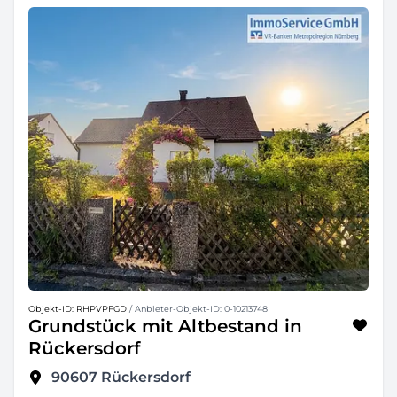
Objekt-ID: RHPVPFGD
/ Anbieter-Objekt-ID: 0-10213748
Grundstück mit Altbestand in
Rückersdorf
90607
Rückersdorf