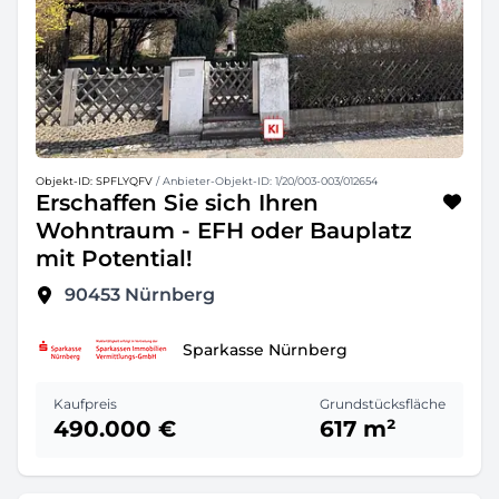
Objekt-ID: SPFLYQFV
/ Anbieter-Objekt-ID: 1/20/003-003/012654
Erschaffen Sie sich Ihren
Wohntraum - EFH oder Bauplatz
mit Potential!
90453
Nürnberg
Sparkasse Nürnberg
Kaufpreis
Grundstücksfläche
490.000 €
617 m²