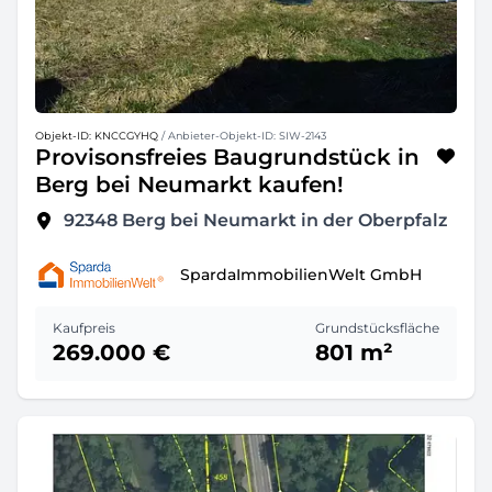
Objekt-ID: KNCCGYHQ
/ Anbieter-Objekt-ID: SIW-2143
Provisonsfreies Baugrundstück in
Berg bei Neumarkt kaufen!
92348
Berg bei Neumarkt in der Oberpfalz
SpardaImmobilienWelt GmbH
Kaufpreis
Grundstücksfläche
269.000 €
801 m²