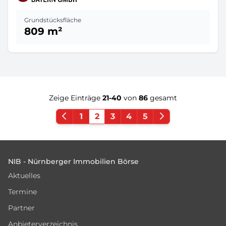
Grundstücksfläche
809 m²
Zeige Einträge
21-40
von
86
gesamt
1
2
3
4
5
Footer
NIB - Nürnberger Immobilien Börse
Aktuelles
Termine
Partner
Anbieterverzeichnis