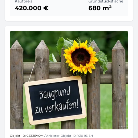
Kaufpreis
Grundstücksfläche
420.000 €
680 m²
Objekt-ID: CEZZEVQM
/ Anbieter-Objekt-ID: 1010-93-SH