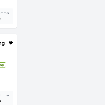
immer
3
ng
ung
immer
4