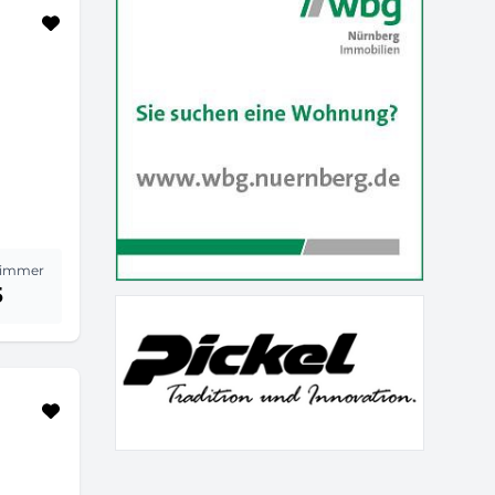
immer
5