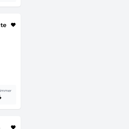
gte
immer
4
h