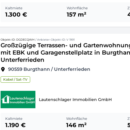
Kaltmiete
Wohnfläche
Z
1.300 €
157 m²
Objekt-ID: DGDECQWH
/ Anbieter-Objekt-ID: V 1991
Großzügige Terrassen- und Gartenwohnun
mit EBK und Garagenstellplatz in Burgthan
Unterferrieden
90559
Burgthann / Unterferrieden
Kabel / Sat-TV
Lautenschlager Immobilien GmbH
Kaltmiete
Wohnfläche
Z
1.190 €
146 m²