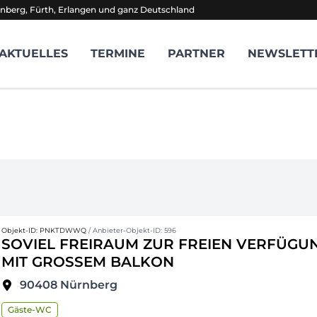
nberg, Fürth, Erlangen und ganz Deutschland
AKTUELLES
TERMINE
PARTNER
NEWSLETT
Objekt-ID: PNKTDWWQ
/ Anbieter-Objekt-ID: 596
SOVIEL FREIRAUM ZUR FREIEN VERFÜGU
MIT GROSSEM BALKON
90408
Nürnberg
Gäste-WC