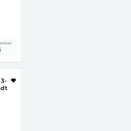
immer
3
 3-
adt