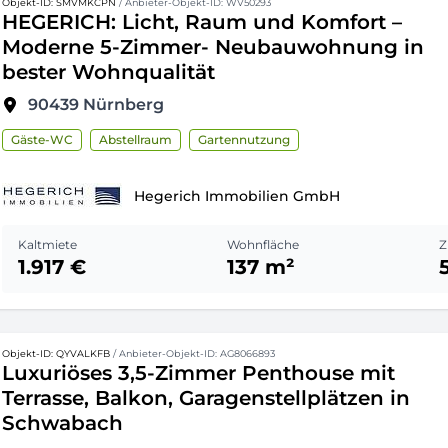
Objekt-ID: SMVMKCPN
/ Anbieter-Objekt-ID: WV50293
HEGERICH: Licht, Raum und Komfort –
Moderne 5-Zimmer- Neubauwohnung in
bester Wohnqualität
90439
Nürnberg
Gäste-WC
Abstellraum
Gartennutzung
Hegerich Immobilien GmbH
Kaltmiete
Wohnfläche
Z
1.917 €
137 m²
Objekt-ID: QYVALKFB
/ Anbieter-Objekt-ID: AG8066893
Luxuriöses 3,5-Zimmer Penthouse mit
Terrasse, Balkon, Garagenstellplätzen in
Schwabach