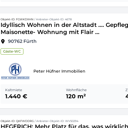
Objekt-ID: FGWKDXHN
/ Anbieter-Objekt-ID: 4678
Idyllisch Wohnen in der Altstadt .... Gepfle
Maisonette- Wohnung mit Flair ...
90762
Fürth
Gäste-WC
Peter Hüfner Immobilien
Kaltmiete
Wohnfläche
Z
1.440 €
120 m²
Objekt-ID: QKFWDDRG
/ Anbieter-Objekt-ID: WV50294
HEGERICH: Mehr Platz für das, was wirklic