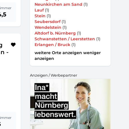
Neunkirchen am Sand
(1)
immer
Lauf
(1)
4,5
Stein
(1)
Seubersdorf
(1)
Wendelstein
(1)
Altdorf b. Nürnberg
(1)
Schwanstetten / Leerstetten
(1)
g
Erlangen / Bruck
(1)
n -
weitere Orte anzeigen
weniger
anzeigen
Anzeigen / Werbepartner
immer
5