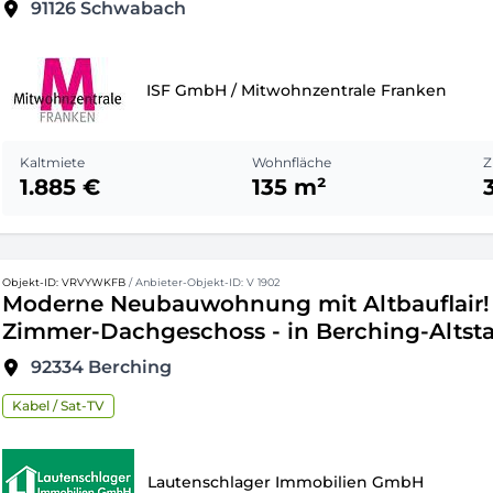
91126
Schwabach
ISF GmbH / Mitwohnzentrale Franken
Kaltmiete
Wohnfläche
Z
1.885 €
135 m²
Objekt-ID: VRVYWKFB
/ Anbieter-Objekt-ID: V 1902
Moderne Neubauwohnung mit Altbauflair!
Zimmer-Dachgeschoss - in Berching-Altst
92334
Berching
Kabel / Sat-TV
Lautenschlager Immobilien GmbH