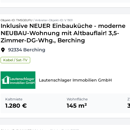
Objekt-ID: TMSGEUFU
/ Anbieter-Objekt-ID: V 1901
Inklusive NEUER Einbauküche - moderne
NEUBAU-Wohnung mit Altbauflair! 3,5-
Zimmer-DG-Whg., Berching
92334
Berching
Kabel / Sat-TV
Lautenschlager Immobilien GmbH
Kaltmiete
Wohnfläche
Z
1.280 €
145 m²