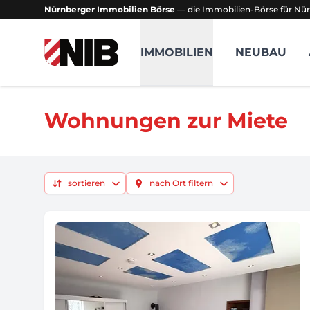
Nürnberger Immobilien Börse
— die Immobilien-Börse für Nür
NIB - Nürnberger Immobilien Börse
IMMOBILIEN
NEUBAU
Wohnungen zur Miete
sortieren
nach Ort filtern