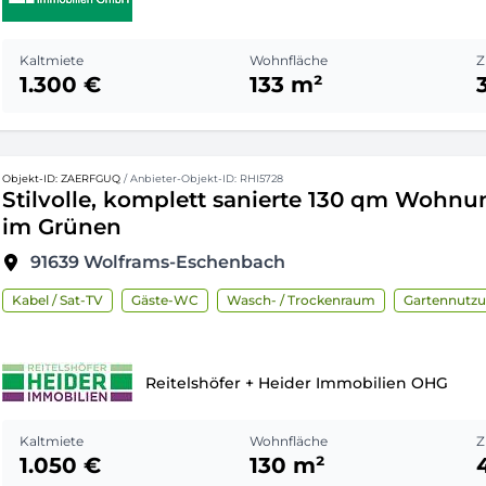
Kaltmiete
Wohnfläche
Z
1.300 €
133 m²
Objekt-ID: ZAERFGUQ
/ Anbieter-Objekt-ID: RHI5728
Stilvolle, komplett sanierte 130 qm Wohnu
im Grünen
91639
Wolframs-Eschenbach
Kabel / Sat-TV
Gäste-WC
Wasch- / Trockenraum
Gartennutz
Reitelshöfer + Heider Immobilien OHG
Kaltmiete
Wohnfläche
Z
1.050 €
130 m²