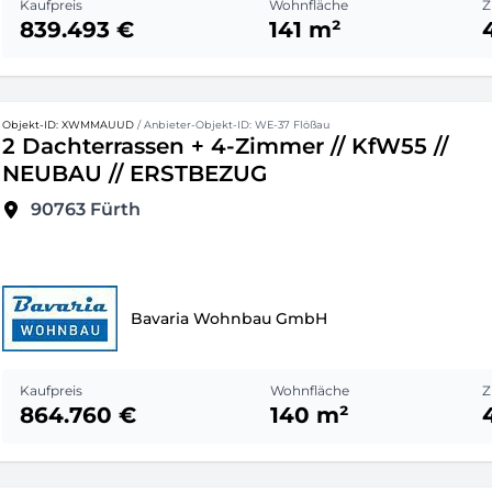
Kaufpreis
Wohnfläche
Z
839.493 €
141 m²
Objekt-ID: XWMMAUUD
/ Anbieter-Objekt-ID: WE-37 Flößau
2 Dachterrassen + 4-Zimmer // KfW55 //
NEUBAU // ERSTBEZUG
90763
Fürth
Bavaria Wohnbau GmbH
Kaufpreis
Wohnfläche
Z
864.760 €
140 m²