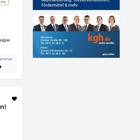
che
GmbH
immer
4
n!