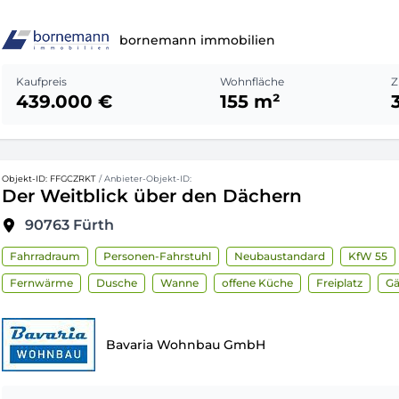
bornemann immobilien
Kaufpreis
Wohnfläche
Z
439.000 €
155 m²
Objekt-ID: FFGCZRKT
/ Anbieter-Objekt-ID:
Der Weitblick über den Dächern
90763
Fürth
Fahrradraum
Personen-Fahrstuhl
Neubaustandard
KfW 55
Fernwärme
Dusche
Wanne
offene Küche
Freiplatz
G
Bavaria Wohnbau GmbH