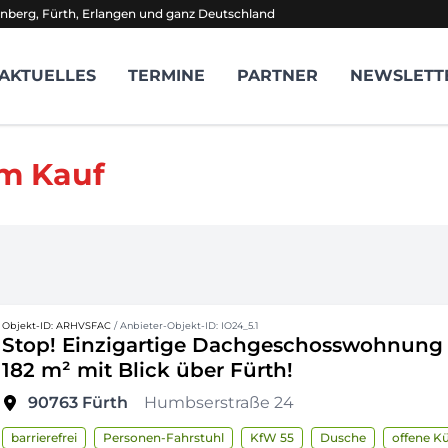
nberg, Fürth, Erlangen und ganz Deutschland
AKTUELLES
TERMINE
PARTNER
NEWSLETT
m Kauf
Objekt-ID: ARHVSFAC
/ Anbieter-Objekt-ID: IO24_5.1
Stop! Einzigartige Dachgeschosswohnung
182 m² mit Blick über Fürth!
90763
Fürth
Humbserstraße 24
barrierefrei
Personen-Fahrstuhl
KfW 55
Dusche
offene K