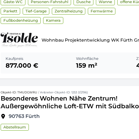
Gäste-WC
Personen-Fahrstuhl
Dusche
Wanne
offene Kü
Parkett
Tief-Garage
Zentralheizung
Fernwärme
Fußbodenheizung
Kamera
Wohnbau Projektentwicklung WK Fürth 
Kaufpreis
Wohnfläche
Z
877.000 €
159 m²
Objekt-ID: TMUDGWRU
/ Anbieter-Objekt-ID: 1253 (1/2196)
Besonderes Wohnen Nähe Zentrum!
Außergewöhnliche Loft-ETW mit Südbalko
90763
Fürth
Abstellraum