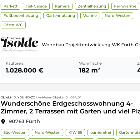
Parkett
Tief-Garage
Kamera
Zentralheizung
Fernwärme
Fußbodenheizung
Gartennutzung
Wanne
Nord-Westen
Gäste-WC
Wohnbau Projektentwicklung WK Fürth 
Kaufpreis
Wohnfläche
Z
1.028.000 €
182 m²
Objekt-ID: YDUHXAZC
/ Anbieter-Objekt-ID: IO24_0.1
Wunderschöne Erdgeschosswohnung 4-
Zimmer, 2 Terrassen mit Garten und viel Pla
90763
Fürth
Süd-Westen
Nord-Westen
KfW 55
barrierefrei
Gartennut