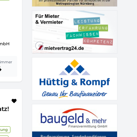
GmbH
immer
4
tz!
zung