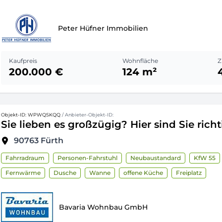
Peter Hüfner Immobilien
Kaufpreis
Wohnfläche
Z
200.000 €
124 m²
Objekt-ID: WPWQSKQQ
/ Anbieter-Objekt-ID:
Sie lieben es großzügig? Hier sind Sie richt
90763
Fürth
Fahrradraum
Personen-Fahrstuhl
Neubaustandard
KfW 55
Fernwärme
Dusche
Wanne
offene Küche
Freiplatz
Bavaria Wohnbau GmbH