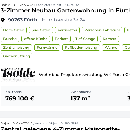
Objekt-ID: UGMWWAZT
/ Anbieter-Objekt-ID: IO24_0.2
3-Zimmer Neubau Gartenwohnung in Fürt
90763
Fürth
Humbserstraße 24
Nord-Osten
Süd-Osten
barrierefrei
Personen-Fahrstuhl
K
Dusche
offene Küche
Parkett
Tief-Garage
Kamera
Zentralheizung
Fernwärme
Fußbodenheizung
Wanne
Gä
Gartennutzung
Wohnbau Projektentwicklung WK Fürth 
Kaufpreis
Wohnfläche
Z
769.100 €
137 m²
Objekt-ID: CHMTZVLR
/ Anbieter-Objekt-ID: SIW-3685
Zentral gelegene 4-Zimmer Maisonette-