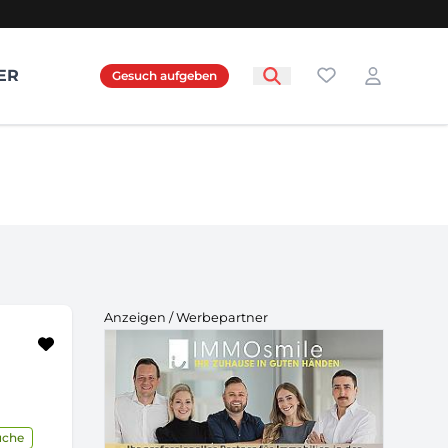
Favoriten
ER
Gesuch aufgeben
Login
Anzeigen / Werbepartner
üche