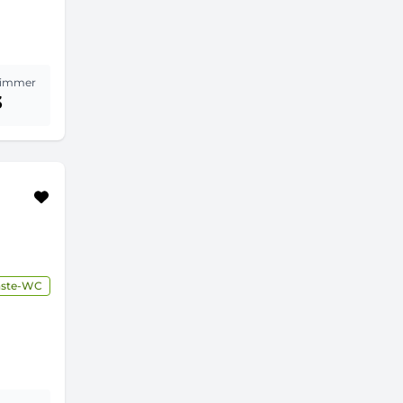
immer
3
äste-WC