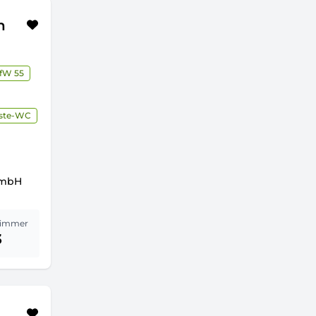
h
fW 55
ste-WC
GmbH
immer
3