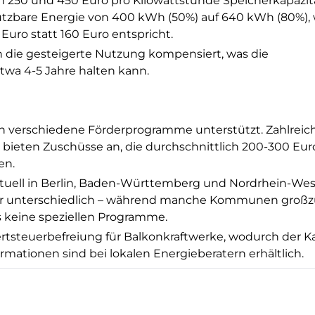
n 250 und 450 Euro pro Kilowattstunde Speicherkapazit
nutzbare Energie von 400 kWh (50%) auf 640 kWh (80%), 
Euro statt 160 Euro entspricht.
die gesteigerte Nutzung kompensiert, was die
etwa 4-5 Jahre halten kann.
rch verschiedene Förderprogramme unterstützt. Zahlreic
ieten Zuschüsse an, die durchschnittlich 200-300 Euro
en.
tuell in Berlin, Baden-Württemberg und Nordrhein-West
 sehr unterschiedlich – während manche Kommunen groß
 keine speziellen Programme.
rtsteuerbefreiung für Balkonkraftwerke, wodurch der K
ormationen sind bei lokalen Energieberatern erhältlich.