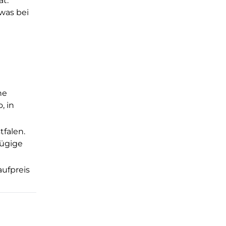
ät.
was bei
he
, in
falen.
zügige
aufpreis