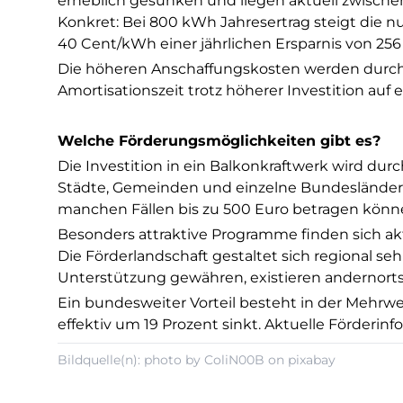
erheblich gesunken und liegen aktuell zwische
Konkret: Bei 800 kWh Jahresertrag steigt die 
40 Cent/kWh einer jährlichen Ersparnis von 256 
Die höheren Anschaffungskosten werden durch 
Amortisationszeit trotz höherer Investition auf 
Welche Förderungsmöglichkeiten gibt es?
Die Investition in ein Balkonkraftwerk wird du
Städte, Gemeinden und einzelne Bundesländer b
manchen Fällen bis zu 500 Euro betragen könn
Besonders attraktive Programme finden sich ak
Die Förderlandschaft gestaltet sich regional
Unterstützung gewähren, existieren andernorts
Ein bundesweiter Vorteil besteht in der Mehrwe
effektiv um 19 Prozent sinkt. Aktuelle Förderinf
Bildquelle(n): photo by ColiN00B on pixabay