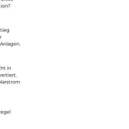
tion?
tieg
r
 Anlagen.
ht in
rtiert.
olarstrom
Regel