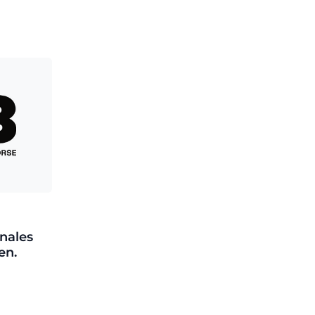
nales
en.