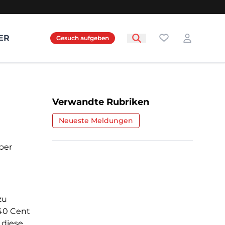
Favoriten
ER
Gesuch aufgeben
Login
Verwandte Rubriken
Neueste Meldungen
ber
zu
40 Cent
 diese