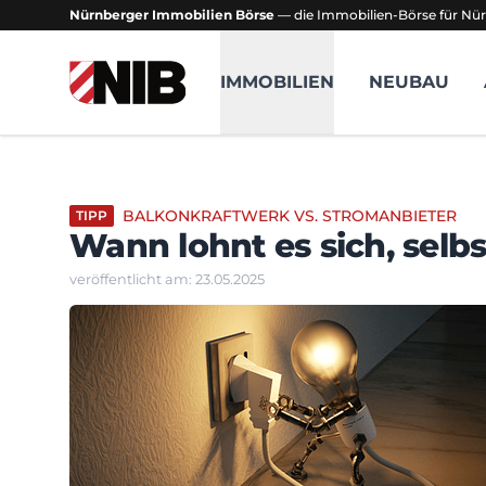
Nürnberger Immobilien Börse
— die Immobilien-Börse für Nür
NIB - Nürnberger Immobilien Börse
IMMOBILIEN
NEUBAU
BALKONKRAFTWERK VS. STROMANBIETER
TIPP
Wann lohnt es sich, selb
veröffentlicht am: 23.05.2025