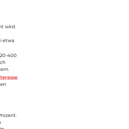
t wird.
i etwa
320-400
rch
ern.
teresse
zen
Prozent.
n