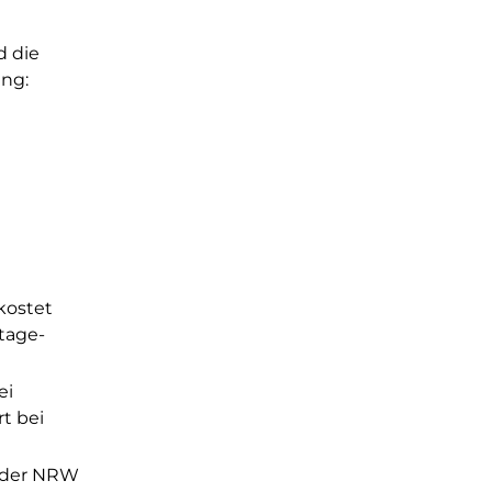
d die
ung:
kostet
tage-
ei
t bei
 oder NRW