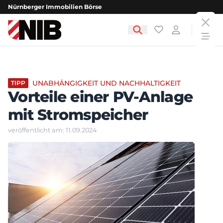
Nürnberger Immobilien Börse
clos
NIB - Nürnberger Immobilien Börse
Favoriten
Login
open
UNABHÄNGIGKEIT UND NACHHALTIGKEIT
TIPP
Vorteile einer PV-Anlage
mit Stromspeicher
veröffentlicht am: 11.09.2024