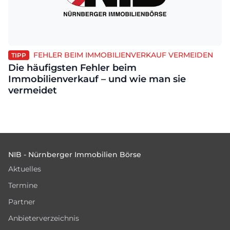
FEHLER BEIM IMMOBILIENVERKAUF VERMEIDEN
TIPP
Die häufigsten Fehler beim
Immobilienverkauf – und wie man sie
vermeidet
Footer
NIB - Nürnberger Immobilien Börse
Aktuelles
Termine
Partner
Anbieterverzeichnis