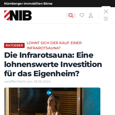
Nürnberger Immobilien Börse
clos
NIB - Nürnberger Immobilien Börse
Favoriten
Login
open
LOHNT SICH DER KAUF EINER
RATGEBER
INFRAROTSAUNA?
Die Infrarotsauna: Eine
lohnenswerte Investition
für das Eigenheim?
veröffentlicht am: 18.06.2024