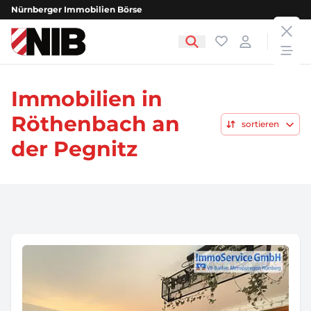
Nürnberger Immobilien Börse
clos
NIB - Nürnberger Immobilien Börse
Favoriten
Login
open
Immobilien in
Röthenbach an
sortieren
der Pegnitz