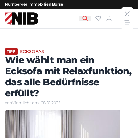
Nürnberger Immobilien Börse
clos
NIB - Nürnberger Immobilien Börse
Favoriten
Login
open
ECKSOFAS
TIPP
Wie wählt man ein
Ecksofa mit Relaxfunktion,
das alle Bedürfnisse
erfüllt?
veröffentlicht am: 08.01.2025