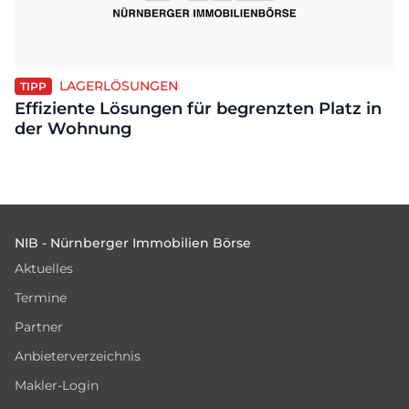
LAGERLÖSUNGEN
TIPP
Effiziente Lösungen für begrenzten Platz in
der Wohnung
Footer
NIB - Nürnberger Immobilien Börse
Aktuelles
Termine
Partner
Anbieterverzeichnis
Makler-Login