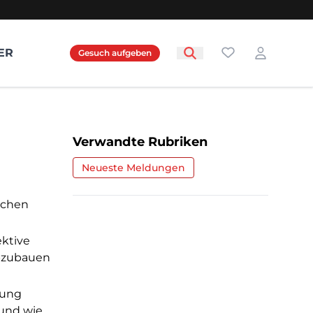
Favoriten
ER
Gesuch aufgeben
Login
Verwandte Rubriken
Neueste Meldungen
schen
ektive
abzubauen
lung
 und wie