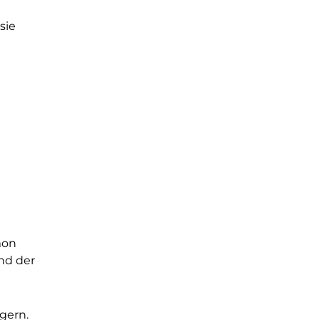
sie
mon
nd der
ngern.