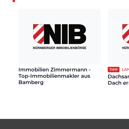
Immobilien Zimmermann -
LAN
TIPP
Top-Immobilienmakler aus
Dachsan
Bamberg
Dach er
Footer