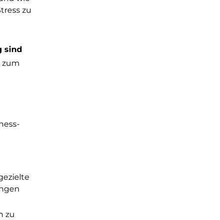
Stress zu
 sind
e zum
ness-
ezielte
ungen
n zu