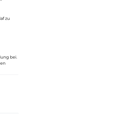
af zu
u
lung bei.
ven