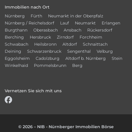
Immobilien nach Ort
Nürnberg
Fürth
Neumarkt in der Oberpfalz
Nürnberg / Reichelsdorf
Lauf
Neumarkt
Erlangen
Burgthann
Oberasbach
Ansbach
Rückersdorf
Berching
Hersbruck
Zirndorf
Forchheim
Schwabach
Heilsbronn
Altdorf
Schnaittach
Deining
Schwarzenbruck
Sengenthal
Velburg
Eggolsheim
Cadolzburg
Altdorf b. Nürnberg
Stein
Winkelhaid
Pommelsbrunn
Berg
Vernetzen Sie sich mit uns
© 2026 – NIB - Nürnberger Immobilien Börse