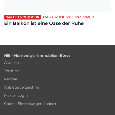
DAS GRÜNE WOHNZIMMER
GARTEN & OUTDOOR
Ein Balkon ist eine Oase der Ruhe
Footer
NIB - Nürnberger Immobilien Börse
Aktuelles
Termine
Partner
Anbieterverzeichnis
Makler-Login
Cookie-Einstellungen ändern