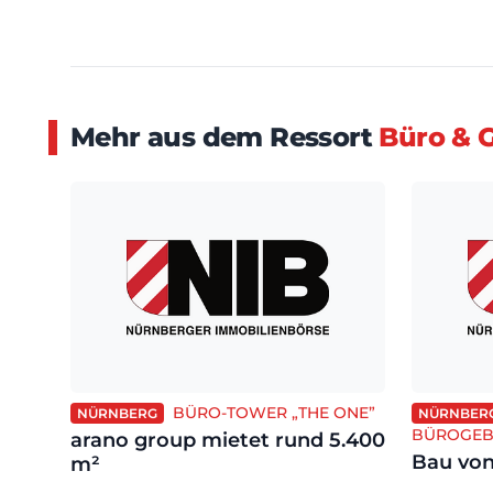
Mehr aus dem Ressort
Büro & 
BÜRO-TOWER „THE ONE”
NÜRNBERG
NÜRNBER
BÜROGE
arano group mietet rund 5.400
Bau von
m²