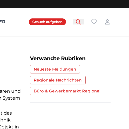
Favoriten
ER
Gesuch aufgeben
Login
Verwandte Rubriken
Neueste Meldungen
Regionale Nachrichten
paren und
Büro & Gewerbemarkt Regional
m System
t das
chnik
bjekt in