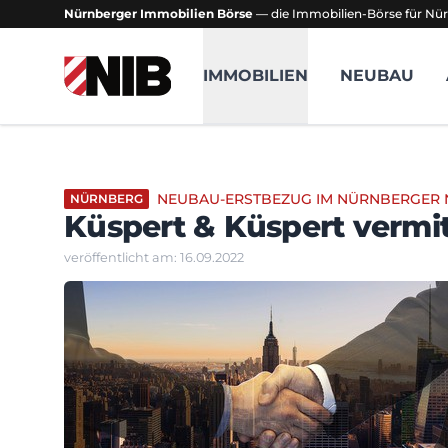
Nürnberger Immobilien Börse
— die Immobilien-Börse für Nür
NIB - Nürnberger Immobilien Börse
IMMOBILIEN
NEUBAU
NEUBAU-ERSTBEZUG IM NÜRNBERGER
NÜRNBERG
Küspert & Küspert vermi
veröffentlicht am: 16.09.2022