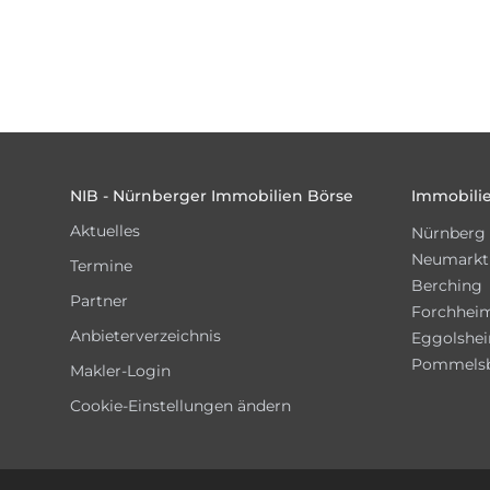
Footer
NIB - Nürnberger Immobilien Börse
Immobilie
Aktuelles
Nürnberg
Neumarkt
Termine
Berching
Partner
Forchhei
Anbieterverzeichnis
Eggolshe
Pommels
Makler-Login
Cookie-Einstellungen ändern