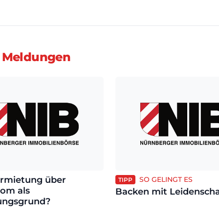
 Meldungen
rmietung über
SO GELINGT ES
TIPP
com als
Backen mit Leidenscha
ungsgrund?