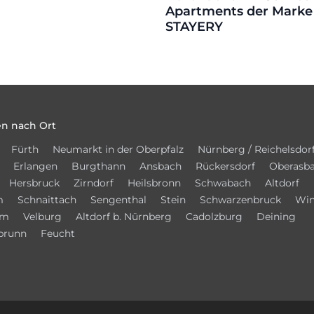
Apartments der Marke
STAYERY
n nach Ort
Fürth
Neumarkt in der Oberpfalz
Nürnberg / Reichelsdor
Erlangen
Burgthann
Ansbach
Rückersdorf
Oberasb
Hersbruck
Zirndorf
Heilsbronn
Schwabach
Altdorf
m
Schnaittach
Sengenthal
Stein
Schwarzenbruck
Win
im
Velburg
Altdorf b. Nürnberg
Cadolzburg
Deining
brunn
Feucht