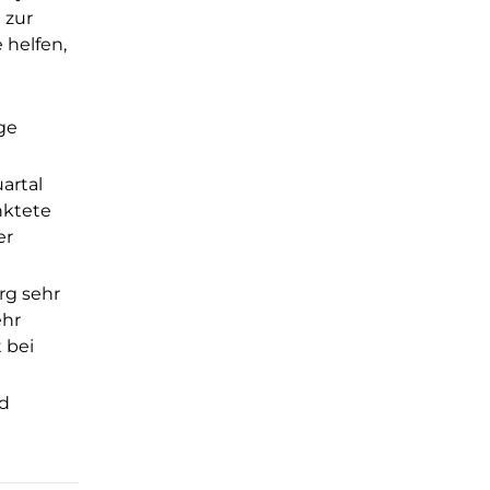
 zur
 helfen,
ge
artal
nktete
er
rg sehr
ehr
 bei
nd