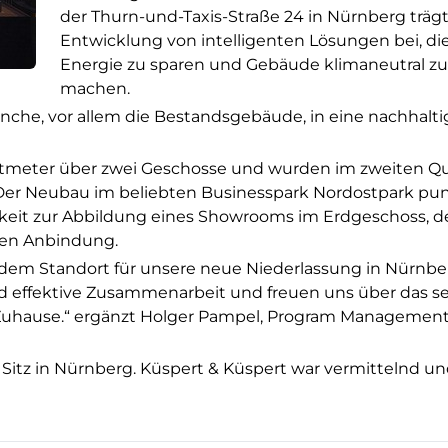
der Thurn-und-Taxis-Straße 24 in Nürnberg trägt
Entwicklung von intelligenten Lösungen bei, die
Energie zu sparen und Gebäude klimaneutral zu
machen.
anche, vor allem die Bestandsgebäude, in eine nachhalti
tmeter über zwei Geschosse und wurden im zweiten Qu
Der Neubau im beliebten Businesspark Nordostpark pu
chkeit zur Abbildung eines Showrooms im Erdgeschoss, d
uten Anbindung.
 dem Standort für unsere neue Niederlassung in Nürnbe
nd effektive Zusammenarbeit und freuen uns über das s
Zuhause.“ ergänzt Holger Pampel, Program Management
 Sitz in Nürnberg. Küspert & Küspert war vermittelnd u