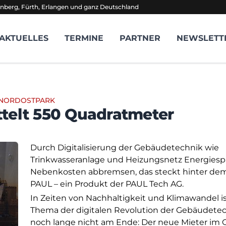
nberg, Fürth, Erlangen und ganz Deutschland
AKTUELLES
TERMINE
PARTNER
NEWSLETT
 NORDOSTPARK
ttelt 550 Quadratmeter
Durch Digitalisierung der Gebäudetechnik wie
Trinkwasseranlage und Heizungsnetz Energies
Nebenkosten abbremsen, das steckt hinter de
PAUL – ein Produkt der PAUL Tech AG.
In Zeiten von Nachhaltigkeit und Klimawandel is
Thema der digitalen Revolution der Gebäudete
noch lange nicht am Ende: Der neue Mieter im O