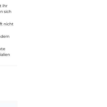
t ihr
en sich
ft nicht
ndern
kte
ialien