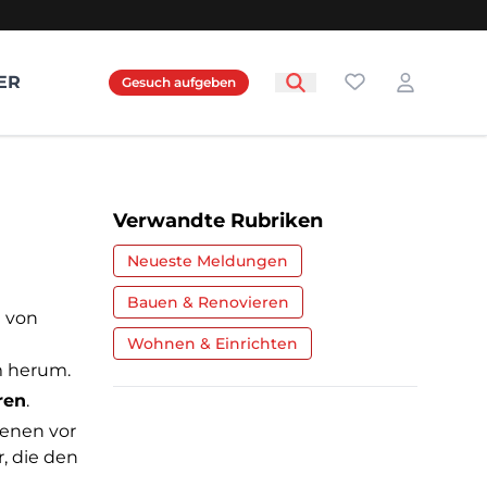
Favoriten
ER
Gesuch aufgeben
Login
Verwandte Rubriken
Neueste Meldungen
Bauen & Renovieren
 von
Wohnen & Einrichten
m herum.
ren
.
ienen vor
, die den