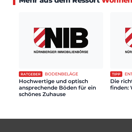
Mehr aus dem Ressort
Wohnen 
BODENBELÄGE
EN
RATGEBER
TIPP
Hochwertige und optisch
Die ric
ansprechende Böden für ein
finden:
schönes Zuhause
Footer