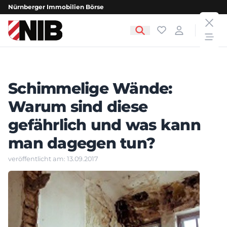
Nürnberger Immobilien Börse
clos
NIB - Nürnberger Immobilien Börse
Favoriten
Login
open
Schimmelige Wände:
Warum sind diese
gefährlich und was kann
man dagegen tun?
veröffentlicht am: 13.09.2017