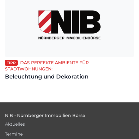
DAS PERFEKTE AMBIENTE FÜR
TIPP
STADTWOHNUNGEN:
Beleuchtung und Dekoration
Footer
NIB - Nürnberger Immobilien Börse
Aktuelles
Termine