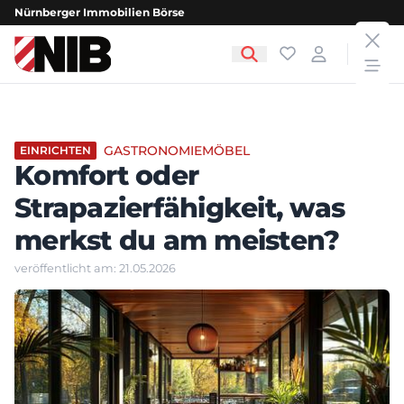
Nürnberger Immobilien Börse
clos
NIB - Nürnberger Immobilien Börse
Favoriten
Login
open
GASTRONOMIEMÖBEL
EINRICHTEN
Komfort oder
Strapazierfähigkeit, was
merkst du am meisten?
veröffentlicht am: 21.05.2026