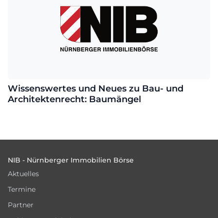
Wissenswertes und Neues zu Bau- und
Architektenrecht: Baumängel
Footer
NIB - Nürnberger Immobilien Börse
Aktuelles
Termine
Partner