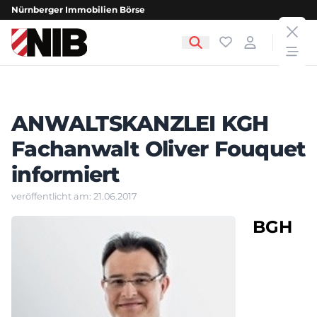
Nürnberger Immobilien Börse
clos
NIB - Nürnberger Immobilien Börse
Favoriten
Login
open
ANWALTSKANZLEI KGH
Fachanwalt Oliver Fouquet
informiert
veröffentlicht am: 21.06.2017
BGH