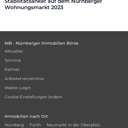
Stabilitätsanker auf dem Nürnberger
Wohnungsmarkt 2023
Footer
NIB - Nürnberger Immobilien Börse
Aktuelles
Termine
Partner
Anbieterverzeichnis
Makler-Login
Cookie-Einstellungen ändern
Immobilien nach Ort
Nürnberg
Fürth
Neumarkt in der Oberpfalz