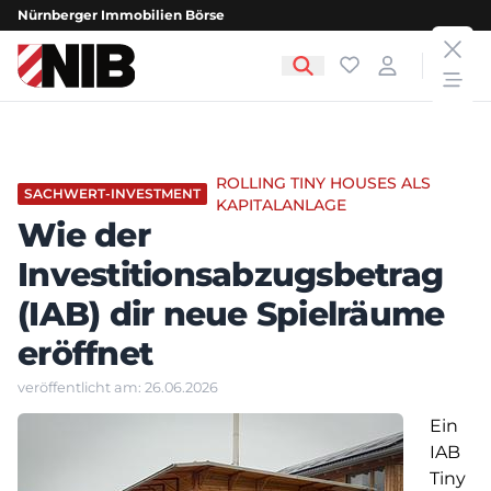
Nürnberger Immobilien Börse
clos
NIB - Nürnberger Immobilien Börse
Favoriten
Login
open
ROLLING TINY HOUSES ALS
SACHWERT-INVESTMENT
KAPITALANLAGE
Wie der
Investitionsabzugsbetrag
(IAB) dir neue Spielräume
eröffnet
veröffentlicht am: 26.06.2026
Ein
IAB
Tiny