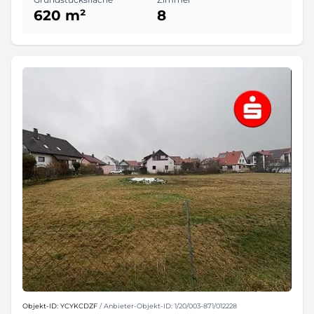
620 m²
8
Objekt-ID: YCYKCDZF
/ Anbieter-Objekt-ID: 1/20/003-871/012228