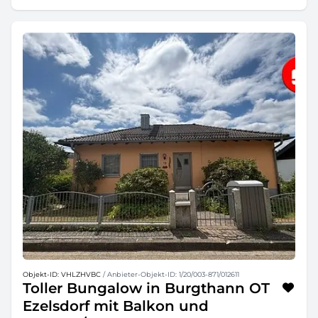
Objekt-ID: VHLZHVBC
/ Anbieter-Objekt-ID: 1/20/003-871/012611
Toller Bungalow in Burgthann OT
Ezelsdorf mit Balkon und