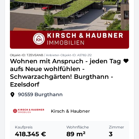
Objekt-ID: TZEVEANB
/ Anbieter-Objekt-ID: A5782-212
Wohnen mit Anspruch - jeden Tag
aufs Neue wohlfühlen -
Schwarzachgärten! Burgthann -
Ezelsdorf
90559
Burgthann
Kirsch & Haubner
Kaufpreis
Wohnfläche
Zimmer
418.345 €
89 m²
3