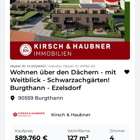
Objekt-ID: HLSSQWKD
/ Anbieter-Objekt-ID: A5782-222
Wohnen über den Dächern - mit
Weitblick - Schwarzachgärten!
Burgthann - Ezelsdorf
90559
Burgthann
Kirsch & Haubner
Kaufpreis
Wohnfläche
Zimmer
589.760 €
127 m²
4