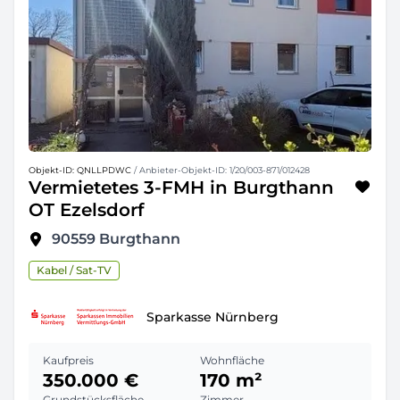
Objekt-ID: QNLLPDWC
/ Anbieter-Objekt-ID: 1/20/003-871/012428
Vermietetes 3-FMH in Burgthann
OT Ezelsdorf
90559
Burgthann
Kabel / Sat-TV
Sparkasse Nürnberg
Kaufpreis
Wohnfläche
350.000 €
170 m²
Grundstücksfläche
Zimmer