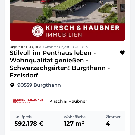
Objekt-ID: EDEQMLYS
/ Anbieter-Objekt-ID: A5782-221
Stilvoll im Penthaus leben -
Wohnqualität genießen -
Schwarzachgärten! Burgthann -
Ezelsdorf
90559
Burgthann
Kirsch & Haubner
Kaufpreis
Wohnfläche
Zimmer
592.178 €
127 m²
4