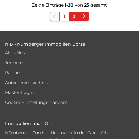
Zeige Einträge
1-20
von
23
gesamt
1
2
Footer
NIB - Nürnberger Immobilien Börse
Aktuelles
Termine
Partner
Anbieterverzeichnis
Makler-Login
Cookie-Einstellungen ändern
Immobilien nach Ort
Nürnberg
Fürth
Neumarkt in der Oberpfalz