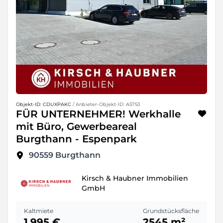
Objekt-ID: CDUXPAKC
/ Anbieter-Objekt-ID: A5753
FÜR UNTERNEHMER! Werkhalle
mit Büro, Gewerbeareal
Burgthann - Espenpark
90559
Burgthann
Kirsch & Haubner Immobilien
GmbH
Kaltmiete
Grundstücksfläche
1.995 €
2545 m²