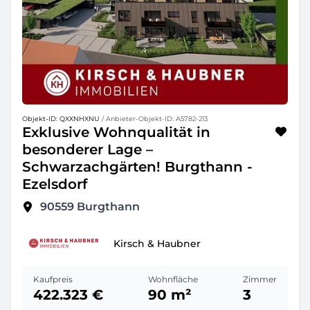
Objekt-ID: QXXNHXNU
/ Anbieter-Objekt-ID: A5782-213
Exklusive Wohnqualität in
besonderer Lage –
Schwarzachgärten! Burgthann -
Ezelsdorf
90559
Burgthann
Kirsch & Haubner
Kaufpreis
Wohnfläche
Zimmer
422.323 €
90 m²
3