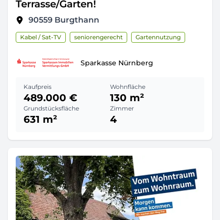
Terrasse/Garten!
90559
Burgthann
Kabel / Sat-TV
seniorengerecht
Gartennutzung
Sparkasse Nürnberg
Kaufpreis
Wohnfläche
489.000 €
130 m²
Grundstücksfläche
Zimmer
631 m²
4