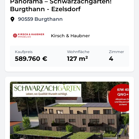
Panorama – Schwarzachgärten!
Burgthann - Ezelsdorf
90559
Burgthann
Kirsch & Haubner
Kaufpreis
Wohnfläche
Zimmer
589.760 €
127 m²
4