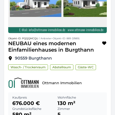
Objekt-ID: PQQQMCQU
/ Anbieter-Objekt-ID: 889 (1/889)
NEUBAU eines modernen
Einfamilienhauses in Burgthann
90559
Burgthann
Wasch- / Trockenraum
Abstellraum
Gäste-WC
Ottmann Immobilien
Kaufpreis
Wohnfläche
676.000 €
130 m²
Grundstücksfläche
Zimmer
580 m²
5