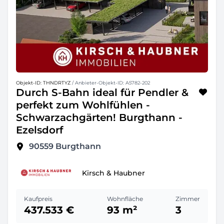
Objekt-ID: THNDRTYZ
/ Anbieter-Objekt-ID: A5782-202
Durch S-Bahn ideal für Pendler &
perfekt zum Wohlfühlen -
Schwarzachgärten! Burgthann -
Ezelsdorf
90559
Burgthann
Kirsch & Haubner
Kaufpreis
Wohnfläche
Zimmer
437.533 €
93 m²
3