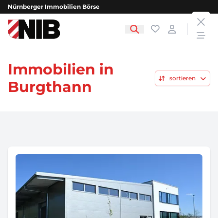
Nürnberger Immobilien Börse
clos
NIB - Nürnberger Immobilien Börse
Favoriten
Login
open
Immobilien in
sortieren
Burgthann