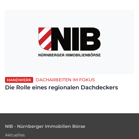
DACHARBEITEN IM FOKUS
HANDWERK
Die Rolle eines regionalen Dachdeckers
Footer
NIB - Nürnberger Immobilien Börse
Aktuelles