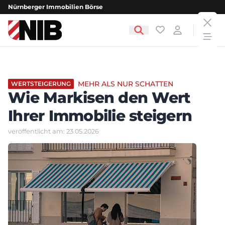
Nürnberger Immobilien Börse
clos
NIB - Nürnberger Immobilien Börse
Favoriten
Login
open
MEHR ALS NUR SCHATTEN
WERTSTEIGERUNG
Wie Markisen den Wert
Ihrer Immobilie steigern
veröffentlicht am: 23.05.2026