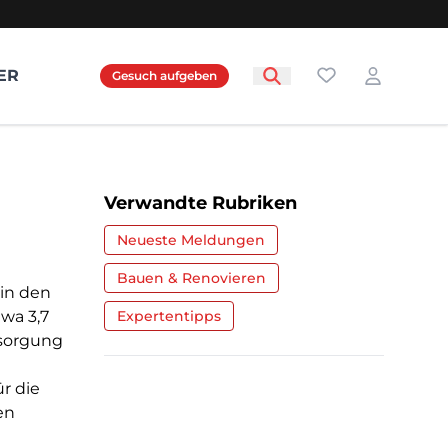
Favoriten
ER
Gesuch aufgeben
Login
Verwandte Rubriken
Neueste Meldungen
Bauen & Renovieren
 in den
twa 3,7
Expertentipps
rsorgung
r die
en