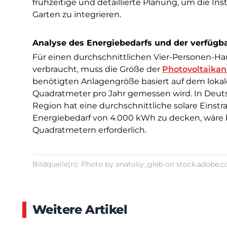
frühzeitige und detaillierte Planung, um die In
Garten zu integrieren.
Analyse des Energiebedarfs und der verfügb
Für einen durchschnittlichen Vier-Personen-Hau
verbraucht, muss die Größe der
Photovoltaikan
benötigten Anlagengröße basiert auf dem lokale
Quadratmeter pro Jahr gemessen wird. In Deutsc
Region hat eine durchschnittliche solare Einst
Energiebedarf von 4.000 kWh zu decken, wäre b
Quadratmetern erforderlich.
Bildquelle(n): Photo by anatoliy_gleb on stock.adobe.
Weitere Artikel