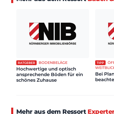
BODENBELÄGE
ÖF
RATGEBER
TIPP
WEITBLIC
Hochwertige und optisch
Bei Pl
ansprechende Böden für ein
beacht
schönes Zuhause
Mehr aus dem Ressort
Experte