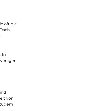
e oft die
 Dach-
e
 In
 weniger
sind
eit von
. Zudem