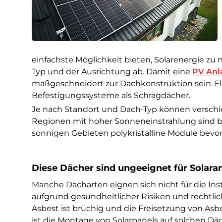
einfachste Möglichkeit bieten, Solarenergie zu
Typ und der Ausrichtung ab. Damit eine
PV Anl
maßgeschneidert zur Dachkonstruktion sein. F
Befestigungssysteme als Schrägdächer.
Je nach Standort und Dach-Typ können verschie
Regionen mit hoher Sonneneinstrahlung sind be
sonnigen Gebieten polykristalline Module bev
Diese Dächer sind ungeeignet für Solara
Manche Dacharten eignen sich nicht für die Ins
aufgrund gesundheitlicher Risiken und rechtlic
Asbest ist brüchig und die Freisetzung von Asb
ist die Montage von Solarpanels auf solchen Däc