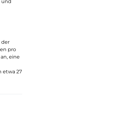
s und
 der
den pro
an, eine
n etwa 27