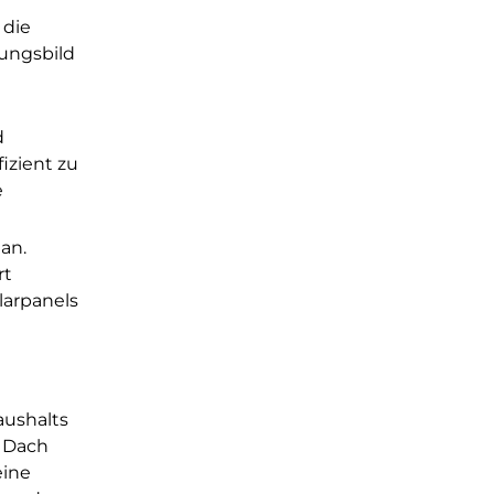
 die
nungsbild
d
izient zu
e
an.
rt
larpanels
aushalts
m Dach
eine