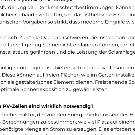
rausforderung dar. Denkmalschutzbestimmungen können
solcher Gebäude verbieten, um das ästhetische Erschei
tonischen Vorgaben so strikt, dass moderne Eingriffe wie
tisch. Zu steile Dächer erschweren die Installation un
 oft nicht genug Sonnenlicht einfangen können, um eff
Installateure gefährden und die Leistung der Solaranlag
anlage ungeeignet ist, bieten sich alternative Lösungen 
 Diese können auf freien Flächen wie im Garten installie
uch als gestalterisches Element dienen. Freistehende So
optimale Sonnenexposition zu gewährleisten.
e PV-Zellen sind wirklich notwendig?
ritischer Faktor, der von den Energiebedürfnissen des H
en Berechnungen zu bestimmen, wie viel Platz auf eine
 benötigte Menge an Strom zu erzeugen. Dies erfordert 