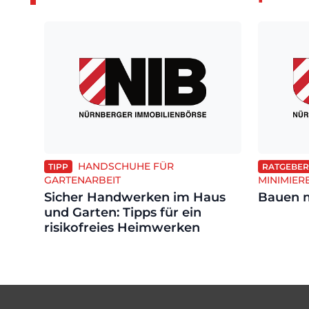
HANDSCHUHE FÜR
TIPP
RATGEBER
GARTENARBEIT
MINIMIER
Sicher Handwerken im Haus
Bauen 
und Garten: Tipps für ein
risikofreies Heimwerken
Footer