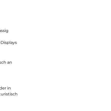
ässig
Displays
isch an
der in
uristisch