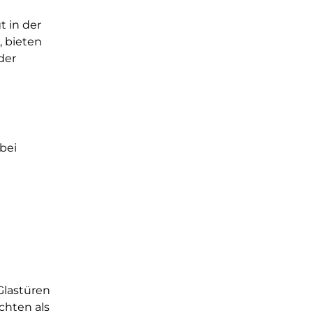
 in der
, bieten
der
bei
Glastüren
chten als