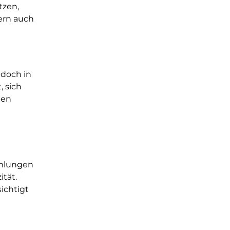
tzen,
dern auch
 doch in
, sich
gen
mmlungen
tät.
ichtigt