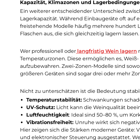
Kapazität, Klimazonen und Lagerbedingung
Ein weiterer entscheidender Unterschied zwisc
Lagerkapazität. Während Einbaugeräte oft auf e
freistehende Modelle häufig mehrere hundert Li
Flaschen aus, die sich gleichzeitig lagern lassen.
Wer professionell oder
langfristig Wein lagern
m
Temperaturzonen. Diese ermöglichen es, Weiß-
aufzubewahren. Zwei-Zonen-Modelle sind sowohl a
größeren Geräten sind sogar drei oder mehr Zo
Nicht zu unterschätzen ist die Bedeutung stab
Temperaturstabilität:
Schwankungen schade
UV-Schutz:
Licht kann die Weinqualität beei
Luftfeuchtigkeit
: Ideal sind 50–80 %, um Ko
Vibrationsfreiheit:
Unruhe wirkt sich negati
Hier zeigen sich die Stärken moderner Geräte: 
und elektronischer Steuerung ausgestattet. Wer