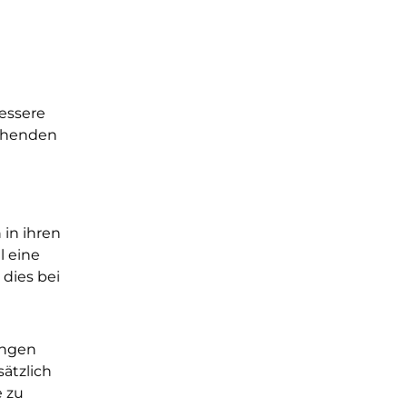
essere
tehenden
in ihren
l eine
 dies bei
ingen
sätzlich
e zu