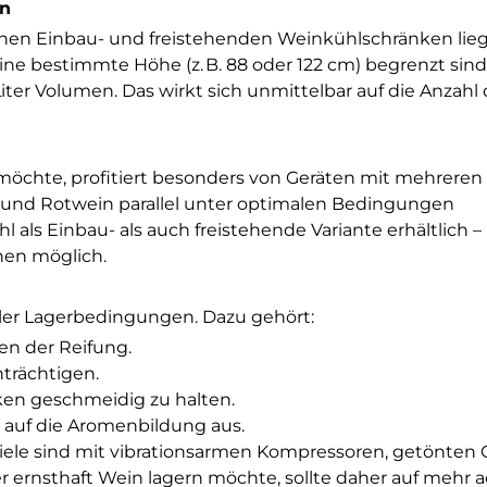
en
hen Einbau- und freistehenden Weinkühlschränken liegt
ine bestimmte Höhe (z. B. 88 oder 122 cm) begrenzt sind
ter Volumen. Das wirkt sich unmittelbar auf die Anzahl 
öchte, profitiert besonders von Geräten mit mehreren
 und Rotwein parallel unter optimalen Bedingungen
ls Einbau- als auch freistehende Variante erhältlich – 
nen möglich.
iler Lagerbedingungen. Dazu gehört:
n der Reifung.
nträchtigen.
rken geschmeidig zu halten.
v auf die Aromenbildung aus.
Viele sind mit vibrationsarmen Kompressoren, getönten 
 ernsthaft Wein lagern möchte, sollte daher auf mehr a