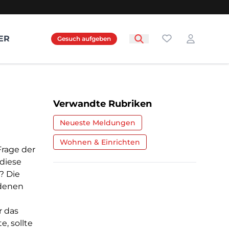
Favoriten
ER
Gesuch aufgeben
Login
Verwandte Rubriken
Neueste Meldungen
Wohnen & Einrichten
Frage der
 diese
? Die
edenen
r das
, sollte