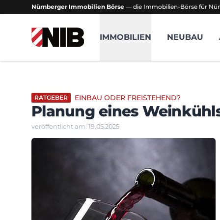
Nürnberger Immobilien Börse
— die Immobilien-Börse für Nür
NIB - Nürnberger Immobilien Börse
IMMOBILIEN
NEUBAU
EINBAU ODER FREISTEHEND?
RATGEBER
Planung eines Weinkühl
veröffentlicht am: 19.05.2025