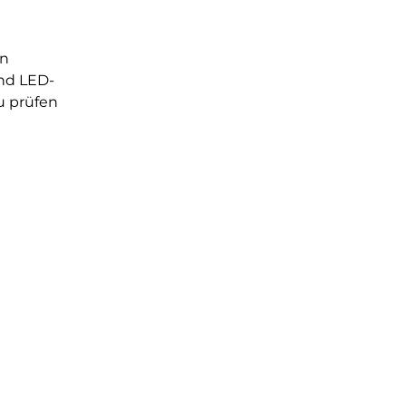
en
nd LED-
u prüfen