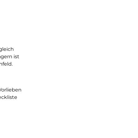
gleich
gern ist
feld.
Vorlieben
ckliste