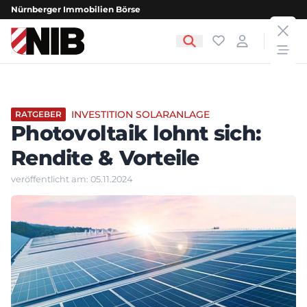
Nürnberger Immobilien Börse
clos
NIB - Nürnberger Immobilien Börse
Favoriten
Login
open
INVESTITION SOLARANLAGE
RATGEBER
Photovoltaik lohnt sich:
Rendite & Vorteile
veröffentlicht am: 05.11.2024