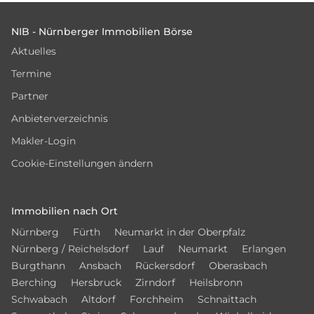
Footer
NIB - Nürnberger Immobilien Börse
Aktuelles
Termine
Partner
Anbieterverzeichnis
Makler-Login
Cookie-Einstellungen ändern
Immobilien nach Ort
Nürnberg
Fürth
Neumarkt in der Oberpfalz
Nürnberg / Reichelsdorf
Lauf
Neumarkt
Erlangen
Burgthann
Ansbach
Rückersdorf
Oberasbach
Berching
Hersbruck
Zirndorf
Heilsbronn
Schwabach
Altdorf
Forchheim
Schnaittach