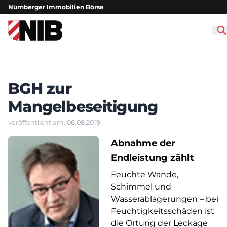
Nürnberger Immobilien Börse
NIB - Nürnberger Immobilien Börse
BGH zur
Mangelbeseitigung
veröffentlicht am: 06.08.2019
Abnahme der
Endleistung zählt
Feuchte Wände,
Schimmel und
Wasserablagerungen – bei
Feuchtigkeitsschäden ist
die Ortung der Leckage