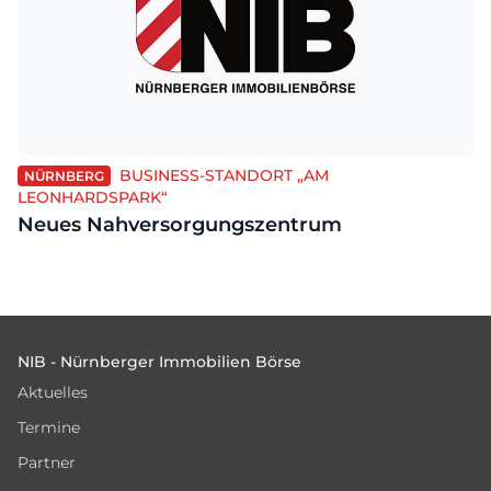
BUSINESS-STANDORT „AM
NÜRNBERG
LEONHARDSPARK“
Neues Nahversorgungszentrum
Footer
NIB - Nürnberger Immobilien Börse
Aktuelles
Termine
Partner