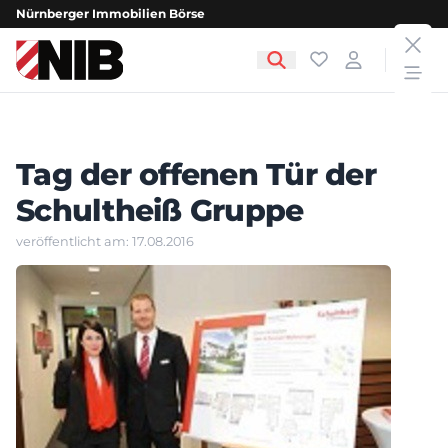
Nürnberger Immobilien Börse
clos
NIB - Nürnberger Immobilien Börse
Favoriten
Login
open
Tag der offenen Tür der
Schultheiß Gruppe
veröffentlicht am: 17.08.2016