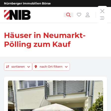
Nürnberger Immobilien Börse
clos
NIB - Nürnberger Immobilien Börse
Favoriten
Login
open
Häuser in Neumarkt-
Pölling zum Kauf
sortieren
nach Ort filtern