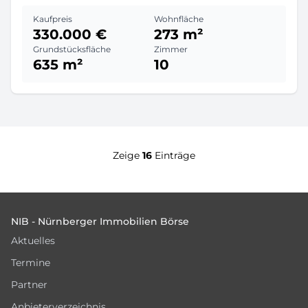
Kaufpreis
Wohnfläche
330.000 €
273 m²
Grundstücksfläche
Zimmer
635 m²
10
Zeige
16
Einträge
Footer
NIB - Nürnberger Immobilien Börse
Aktuelles
Termine
Partner
Anbieterverzeichnis