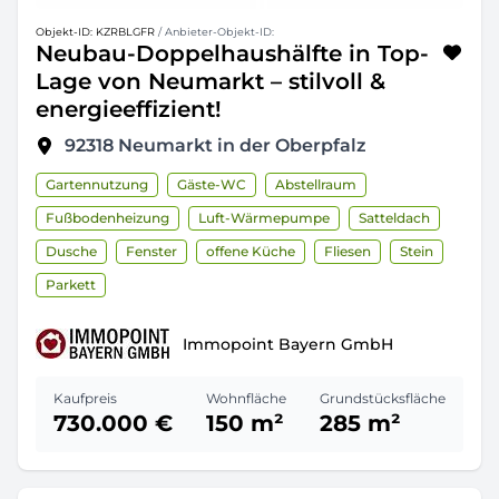
Objekt-ID: KZRBLGFR
/ Anbieter-Objekt-ID:
Neubau-Doppelhaushälfte in Top-
Lage von Neumarkt – stilvoll &
energieeffizient!
92318
Neumarkt in der Oberpfalz
Gartennutzung
Gäste-WC
Abstellraum
Fußbodenheizung
Luft-Wärmepumpe
Satteldach
Dusche
Fenster
offene Küche
Fliesen
Stein
Parkett
Immopoint Bayern GmbH
Kaufpreis
Wohnfläche
Grundstücksfläche
730.000 €
150 m²
285 m²