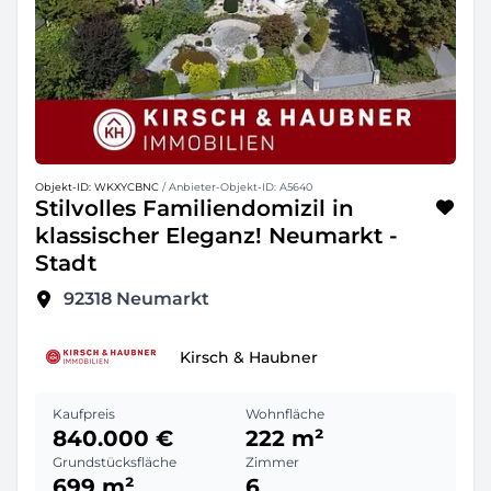
Objekt-ID: WKXYCBNC
/ Anbieter-Objekt-ID: A5640
Stilvolles Familiendomizil in
klassischer Eleganz! Neumarkt -
Stadt
92318
Neumarkt
Kirsch & Haubner
Kaufpreis
Wohnfläche
840.000 €
222 m²
Grundstücksfläche
Zimmer
699 m²
6