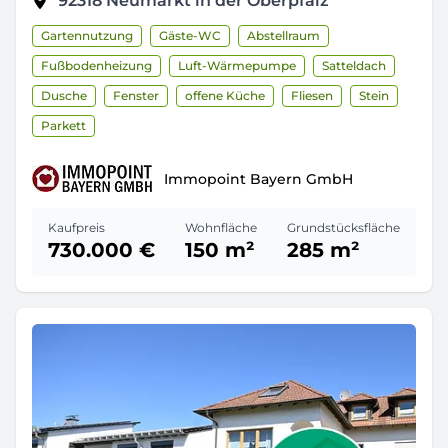
92318
Neumarkt in der Oberpfalz
Gartennutzung
Gäste-WC
Abstellraum
Fußbodenheizung
Luft-Wärmepumpe
Satteldach
Dusche
Fenster
offene Küche
Fliesen
Stein
Parkett
Immopoint Bayern GmbH
Kaufpreis
Wohnfläche
Grundstücksfläche
730.000 €
150 m²
285 m²