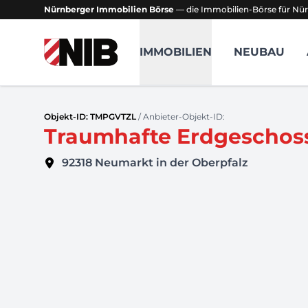
Nürnberger Immobilien Börse
— die Immobilien-Börse für Nür
NIB - Nürnberger Immobilien Börse
IMMOBILIEN
NEUBAU
Objekt-ID: TMPGVTZL
/ Anbieter-Objekt-ID:
Traumhafte Erdgeschos
92318
Neumarkt in der Oberpfalz