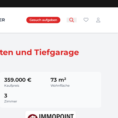
Favoriten
ER
Gesuch aufgeben
Login
en und Tiefgarage
359.000 €
73 m²
Kaufpreis
Wohnfläche
3
Zimmer