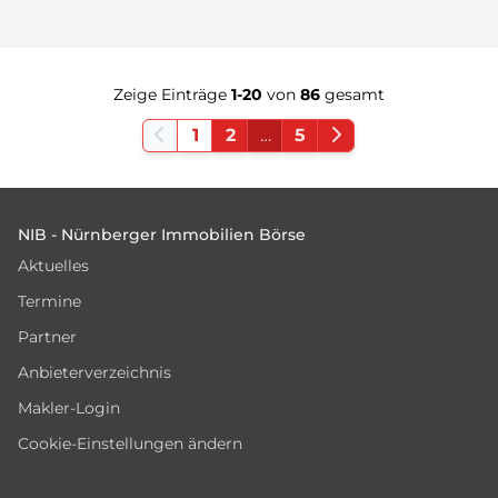
Zeige Einträge
1-20
von
86
gesamt
1
2
…
5
Footer
NIB - Nürnberger Immobilien Börse
Aktuelles
Termine
Partner
Anbieterverzeichnis
Makler-Login
Cookie-Einstellungen ändern