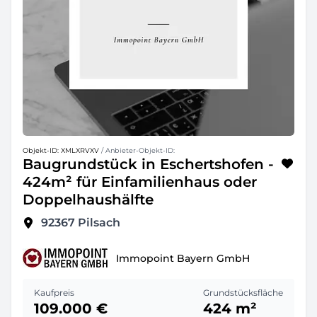
Objekt-ID: XMLXRVXV
/ Anbieter-Objekt-ID:
Baugrundstück in Eschertshofen -
424m² für Einfamilienhaus oder
Doppelhaushälfte
92367
Pilsach
Immopoint Bayern GmbH
Kaufpreis
Grundstücksfläche
109.000 €
424 m²