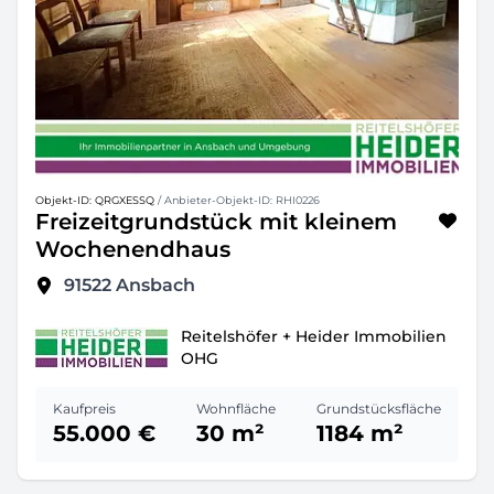
Objekt-ID: QRGXESSQ
/ Anbieter-Objekt-ID: RHI0226
Freizeitgrundstück mit kleinem
Wochenendhaus
91522
Ansbach
Reitelshöfer + Heider Immobilien
OHG
Kaufpreis
Wohnfläche
Grundstücksfläche
55.000 €
30 m²
1184 m²