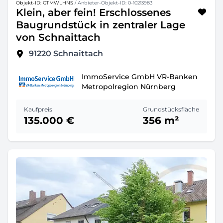
Objekt-ID: GTMWLHNS
/ Anbieter-Objekt-ID: 0-10213983
Klein, aber fein! Erschlossenes
Baugrundstück in zentraler Lage
von Schnaittach
91220
Schnaittach
ImmoService GmbH VR-Banken
Metropolregion Nürnberg
Kaufpreis
Grundstücksfläche
135.000 €
356 m²