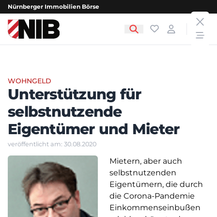
Nürnberger Immobilien Börse
clos
NIB - Nürnberger Immobilien Börse
Favoriten
Login
open
WOHNGELD
Unterstützung für
selbstnutzende
Eigentümer und Mieter
veröffentlicht am: 30.08.2020
Mietern, aber auch
selbstnutzenden
Eigentümern, die durch
die Corona-Pandemie
Einkommenseinbußen