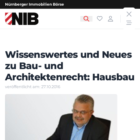
Nürnberger Immobilien Börse
clos
NIB - Nürnberger Immobilien Börse
Favoriten
Login
open
Wissenswertes und Neues
zu Bau- und
Architektenrecht: Hausbau
veröffentlicht am: 27.10.2016