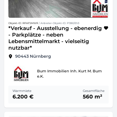
Objekt-ID: RPAFSMWR
/ Anbieter-Objekt-ID: P1380/Eh3
*Verkauf - Ausstellung - ebenerdig
- Parkplätze - neben
Lebensmittelmarkt - vielseitig
nutzbar*
90443
Nürnberg
Bum Immobilien Inh. Kurt M. Bum
e.K.
Warmmiete
Gesamtfläche
6.200 €
560 m²