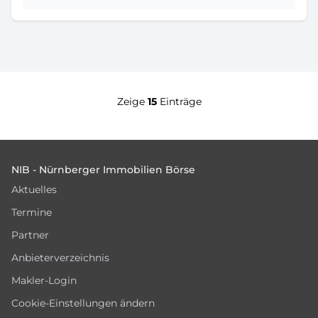
Zeige
15
Einträge
Footer
NIB - Nürnberger Immobilien Börse
Aktuelles
Termine
Partner
Anbieterverzeichnis
Makler-Login
Cookie-Einstellungen ändern