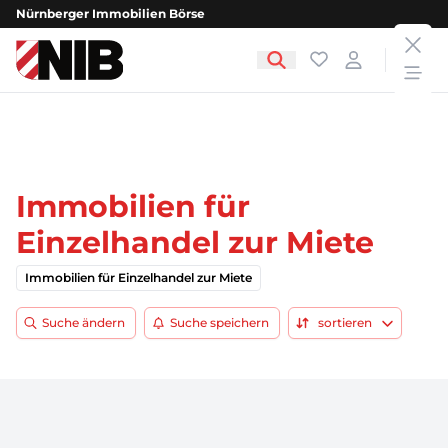
Nürnberger Immobilien Börse
clos
NIB - Nürnberger Immobilien Börse
Favoriten
Login
open
Immobilien für
Einzelhandel zur Miete
Immobilien für Einzelhandel zur Miete
Suche ändern
Suche speichern
sortieren