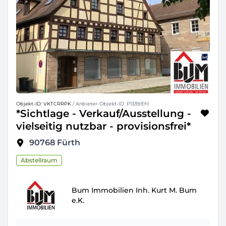
Objekt-ID: VKTCRRPK
/ Anbieter-Objekt-ID: P1339/Eh1
*Sichtlage - Verkauf/Ausstellung -
vielseitig nutzbar - provisionsfrei*
90768
Fürth
Abstellraum
Bum Immobilien Inh. Kurt M. Bum
e.K.