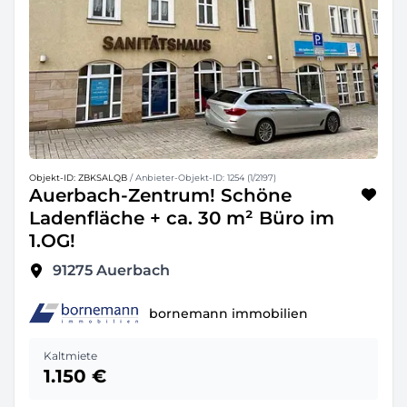
Objekt-ID: ZBKSALQB
/ Anbieter-Objekt-ID: 1254 (1/2197)
Auerbach-Zentrum! Schöne
Ladenfläche + ca. 30 m² Büro im
1.OG!
91275
Auerbach
bornemann immobilien
Kaltmiete
1.150 €