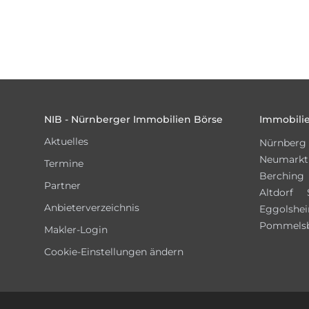
Footer
NIB - Nürnberger Immobilien Börse
Immobilie
Aktuelles
Nürnberg
Neumarkt
Termine
Berching
Partner
Altdorf
Anbieterverzeichnis
Eggolshe
Pommels
Makler-Login
Cookie-Einstellungen ändern