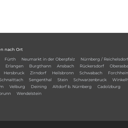
n nach Ort
Fürth
Neumarkt in der Oberpfalz
Nürnberg / Reichelsdor
Erlangen
Burgthann
Ansbach
Rückersdorf
Oberasb
Hersbruck
Zirndorf
Heilsbronn
Schwabach
Forchhei
Schnaittach
Sengenthal
Stein
Schwarzenbruck
Winkel
im
Velburg
Deining
Altdorf b. Nürnberg
Cadolzburg
brunn
Wendelstein