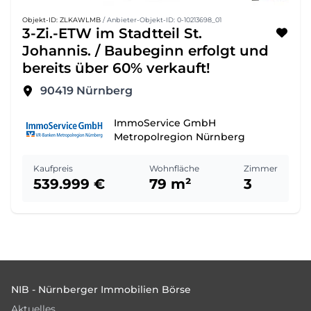
Objekt-ID: ZLKAWLMB
/ Anbieter-Objekt-ID: 0-10213698_01
3-Zi.-ETW im Stadtteil St.
Johannis. / Baubeginn erfolgt und
bereits über 60% verkauft!
90419
Nürnberg
ImmoService GmbH
Metropolregion Nürnberg
Kaufpreis
Wohnfläche
Zimmer
539.999 €
79 m²
3
Footer
NIB - Nürnberger Immobilien Börse
Aktuelles