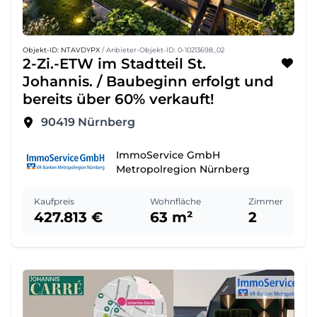
Objekt-ID: NTAVDYPX
/ Anbieter-Objekt-ID: 0-10213698_02
2-Zi.-ETW im Stadtteil St.
Johannis. / Baubeginn erfolgt und
bereits über 60% verkauft!
90419
Nürnberg
ImmoService GmbH
Metropolregion Nürnberg
Kaufpreis
Wohnfläche
Zimmer
427.813 €
63 m²
2