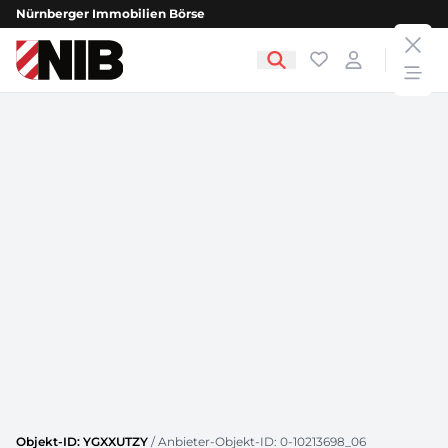
Nürnberger Immobilien Börse
clos
NIB - Nürnberger Immobilien Börse
Favoriten
Login
open
Objekt-ID: YGXXUTZY
/ Anbieter-Objekt-ID: 0-10213698_06