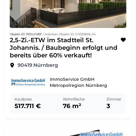
Objekt-ID: PESLVHBF
/ Anbieter-Objekt-ID: 0-10213698_04
2,5-Zi.-ETW im Stadtteil St.
Johannis. / Baubeginn erfolgt und
bereits über 60% verkauft!
90419
Nürnberg
ImmoService GmbH
Metropolregion Nürnberg
Kaufpreis
Wohnfläche
Zimmer
517.711 €
76 m²
3