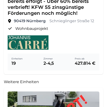
bereits erfolgt - Über 60% bereits
verbrieft! KFW 55 zinsgünstige
Förderungen noch möglich!
90419
Nürnberg
Schnieglinger Straße 12
Wohnbauprojekt
Einheiten
Zimmer
Preis ab
19
2-4,5
427.814 €
Weitere Einheiten