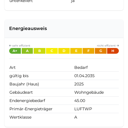
unterkellert
ja
Energieausweis
sehr effizient
nicht effizient
A+
A
B
C
D
E
F
G
H
Art
Bedarf
gültig bis
01.04.2035
Baujahr (Haus)
2025
Gebäudeart
Wohngebäude
Endenergiebedarf
45.00
Primär-Energieträger
LUFTWP
Wertklasse
A