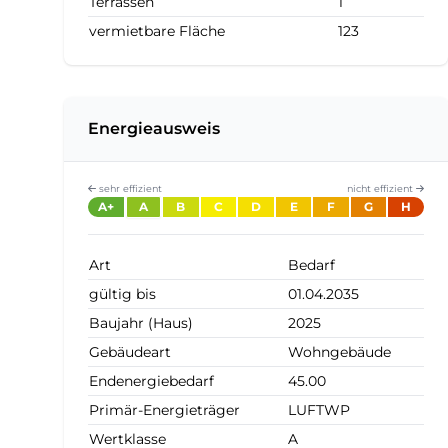
Terrassen
1
vermietbare Fläche
123
Energieausweis
sehr effizient
nicht effizient
A+
A
B
C
D
E
F
G
H
Art
Bedarf
gültig bis
01.04.2035
Baujahr (Haus)
2025
Gebäudeart
Wohngebäude
Endenergiebedarf
45.00
Primär-Energieträger
LUFTWP
Wertklasse
A