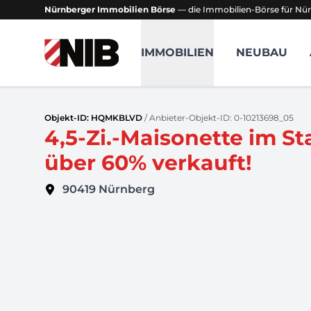
Nürnberger Immobilien Börse
— die Immobilien-Börse für Nür
NIB - Nürnberger Immobilien Börse
IMMOBILIEN
NEUBAU
Objekt-ID: HQMKBLVD
/ Anbieter-Objekt-ID: 0-10213698_05
4,5-Zi.-Maisonette im St
über 60% verkauft!
90419
Nürnberg