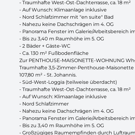
- Traumhafte West-Ost-Dachterrasse, ca. 18 m²
- Auf Wunsch: Klimaanlage inklusive
- Nord Schlafzimmer mit "en suite" Bad
- Nahezu keine Dachschrägen im 4. OG
- Panorama Fenster im Galerie/Arbeitsbereich im
- Bis zu 3,40 m Raumhöhe im 5. OG
- 2 Bäder + Gäste-WC
- Ca. 130 m² Fußbodenfläche
Zur PENTHOUSE-MAISONETTE-WOHNUNG Whg.
Traumhafte 3,5-Zimmer-Penthouse-Maisonette au
107,80 m² - St. Johannis.
- Süd-West-Loggia (teilweise überdacht)
- Traumhafte West-Ost-Dachterrasse, ca. 18 m²
- Auf Wunsch: Klimaanlage inklusive
- Nord Schlafzimmer
- Nahezu keine Dachschrägen im 4. OG
- Panorama Fenster im Galerie/Arbeitsbereich im
- Bis zu 3,40 m Raumhöhe im 5. OG
- Großzügiges Raumempfinden durch Luftraum 