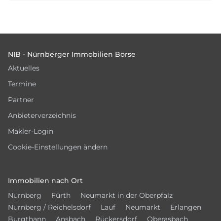
Footer
NIB - Nürnberger Immobilien Börse
Aktuelles
Termine
Partner
Anbieterverzeichnis
Makler-Login
Cookie-Einstellungen ändern
Immobilien nach Ort
Nürnberg
Fürth
Neumarkt in der Oberpfalz
Nürnberg / Reichelsdorf
Lauf
Neumarkt
Erlangen
Burgthann
Ansbach
Rückersdorf
Oberasbach