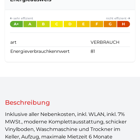
sehr effizient
nicht effizient
A+
A
B
C
D
E
F
G
H
art
VERBRAUCH
Energieverbrauchkennwert
81
Beschreibung
Inklusive aller Nebenkosten, inkl. WLAN, inkl. 7%
MWSt., moderne Komplettausstattung, schicker
Vinylboden, Waschmaschine und Trockner im
Keller, Aufzug, maximale Mietzeit 6 Monate