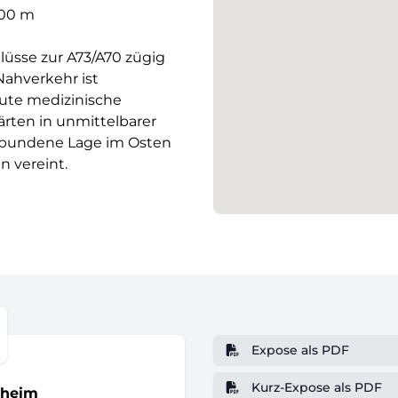
800 m
lüsse zur A73/A70 zügig
Nahverkehr ist
gute medizinische
rten in unmittelbarer
ebundene Lage im Osten
 vereint.
Expose als PDF
Kurz-Expose als PDF
hheim