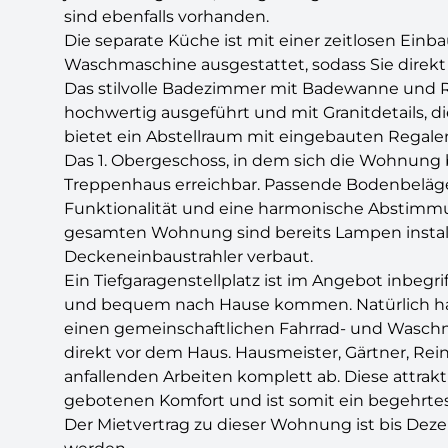
sind ebenfalls vorhanden.
Die separate Küche ist mit einer zeitlosen Ein
Waschmaschine ausgestattet, sodass Sie dire
Das stilvolle Badezimmer mit Badewanne und R
hochwertig ausgeführt und mit Granitdetails, 
bietet ein Abstellraum mit eingebauten Regale
Das 1. Obergeschoss, in dem sich die Wohnung b
Treppenhaus erreichbar. Passende Bodenbeläge
Funktionalität und eine harmonische Abstimmu
gesamten Wohnung sind bereits Lampen install
Deckeneinbaustrahler verbaut.
Ein Tiefgaragenstellplatz ist im Angebot inbegr
und bequem nach Hause kommen. Natürlich ha
einen gemeinschaftlichen Fahrrad- und Waschm
direkt vor dem Haus. Hausmeister, Gärtner, R
anfallenden Arbeiten komplett ab. Diese attrak
gebotenen Komfort und ist somit ein begehrtes
Der Mietvertrag zu dieser Wohnung ist bis Dezem