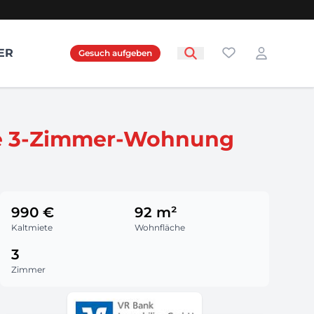
Favoriten
ER
Gesuch aufgeben
Login
olle 3-Zimmer-Wohnung
990 €
92 m²
Kaltmiete
Wohnfläche
3
Zimmer