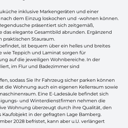
bauküche inklusive Markengeräten und einer
kt nach dem Einzug loskochen und -wohnen können.
egendusche präsentiert sich zeitgemäß,
die das elegante Gesamtbild abrunden. Ergänzend
n praktischen Stauraum.
efindet, ist bequem über ein helles und breites
 wie Teppich und Laminat sorgen für
ng auf die jeweiligen Wohnbereiche. In der
iert, im Flur und Badezimmer sind
iffen, sodass Sie Ihr Fahrzeug sicher parken können
t die Wohnung auch ein eigenen Kellerraum sowie
aschinenraum. Eine E-Ladesäule befindet sich
einigungs- und Winterdienstfirmen nehmen die
tive Wohnung überzeugt durch ihre Qualität, den
 Kaufobjekt in der gefragten Lage Bamberg.
ber 2028 befristet, kann aber u.U. verlängert