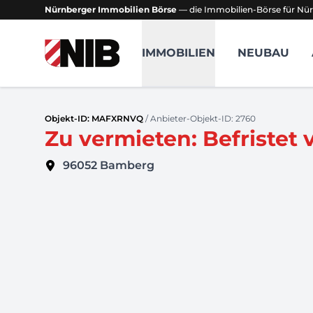
Nürnberger Immobilien Börse
— die Immobilien-Börse für Nür
NIB - Nürnberger Immobilien Börse
IMMOBILIEN
NEUBAU
Objekt-ID: MAFXRNVQ
/ Anbieter-Objekt-ID: 2760
Zu vermieten: Befristet
96052
Bamberg