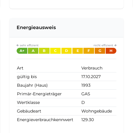
Energieausweis
sehr effizient
nicht effizient
A+
A
B
C
D
E
F
G
H
Art
Verbrauch
gültig bis
17.10.2027
Baujahr (Haus)
1993
Primär-Energieträger
GAS
Wertklasse
D
Gebäudeart
Wohngebäude
Energieverbrauchkennwert
129.30