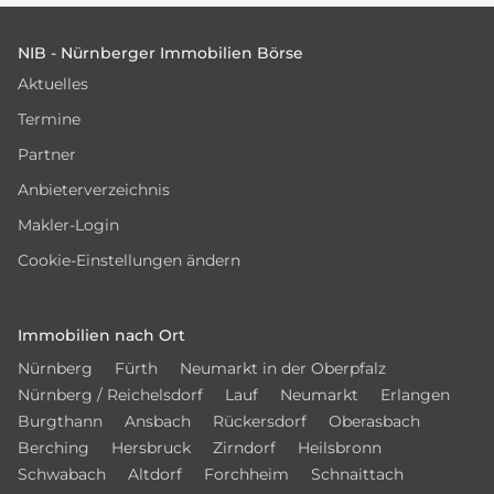
Footer
NIB - Nürnberger Immobilien Börse
Aktuelles
Termine
Partner
Anbieterverzeichnis
Makler-Login
Cookie-Einstellungen ändern
Immobilien nach Ort
Nürnberg
Fürth
Neumarkt in der Oberpfalz
Nürnberg / Reichelsdorf
Lauf
Neumarkt
Erlangen
Burgthann
Ansbach
Rückersdorf
Oberasbach
Berching
Hersbruck
Zirndorf
Heilsbronn
Schwabach
Altdorf
Forchheim
Schnaittach