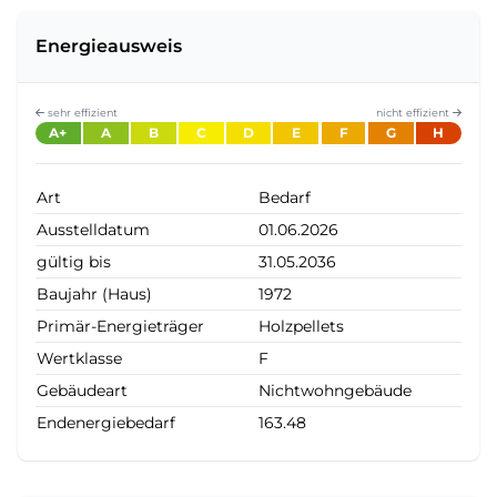
Energieausweis
sehr effizient
nicht effizient
A+
A
B
C
D
E
F
G
H
Art
Bedarf
Ausstelldatum
01.06.2026
gültig bis
31.05.2036
Baujahr (Haus)
1972
Primär-Energieträger
Holzpellets
Wertklasse
F
Gebäudeart
Nichtwohngebäude
Endenergiebedarf
163.48