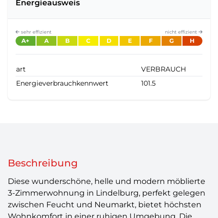
Energieausweis
sehr effizient
nicht effizient
A+
A
B
C
D
E
F
G
H
art
VERBRAUCH
Energieverbrauchkennwert
101.5
Beschreibung
Diese wunderschöne, helle und modern möblierte
3-Zimmerwohnung in Lindelburg, perfekt gelegen
zwischen Feucht und Neumarkt, bietet höchsten
Wohnkomfort in einer ruhigen Umgebung. Die