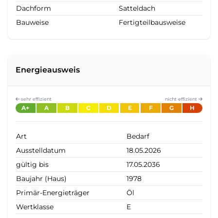
Dachform
Satteldach
Bauweise
Fertigteilbausweise
Energieausweis
sehr effizient
nicht effizient
A+
A
B
C
D
E
F
G
H
Art
Bedarf
Ausstelldatum
18.05.2026
gültig bis
17.05.2036
Baujahr (Haus)
1978
Primär-Energieträger
Öl
Wertklasse
E