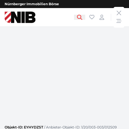
Nürnberger Immobilien Börse
clos
NIB - Nürnberger Immobilien Börse
Favoriten
Login
open
Objekt-ID: EYHYDZST
/ Anbieter-Objekt-ID: 1/20/003-003/012509