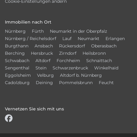
Cookie-Einstellungen ändern
Immobilien nach Ort
Nürnberg
Fürth
Neumarkt in der Oberpfalz
Nürnberg / Reichelsdorf
Lauf
Neumarkt
Erlangen
Burgthann
Ansbach
Rückersdorf
Oberasbach
Berching
Hersbruck
Zirndorf
Heilsbronn
Schwabach
Altdorf
Forchheim
Schnaittach
Sengenthal
Stein
Schwarzenbruck
Winkelhaid
Eggolsheim
Velburg
Altdorf b. Nürnberg
Cadolzburg
Deining
Pommelsbrunn
Feucht
Vernetzen Sie sich mit uns