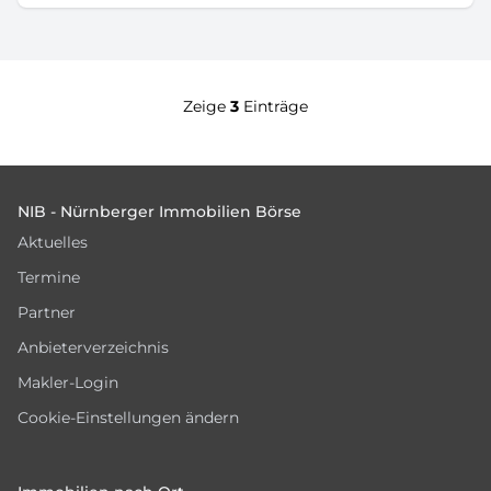
Zeige
3
Einträge
Footer
NIB - Nürnberger Immobilien Börse
Aktuelles
Termine
Partner
Anbieterverzeichnis
Makler-Login
Cookie-Einstellungen ändern