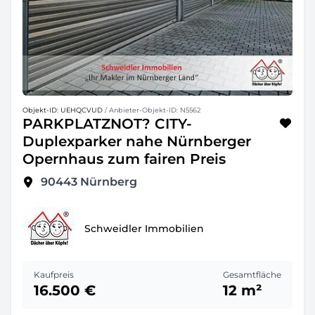
Objekt-ID: UEHQCVUD
/ Anbieter-Objekt-ID: N5562
PARKPLATZNOT? CITY-
Duplexparker nahe Nürnberger
Opernhaus zum fairen Preis
90443
Nürnberg
Schweidler Immobilien
Kaufpreis
Gesamtfläche
16.500 €
12 m²