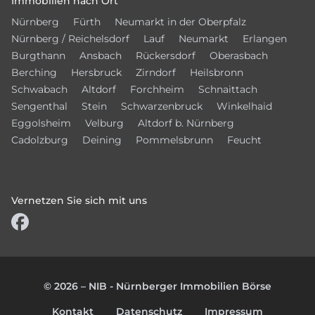
Immobilien nach Ort
Nürnberg
Fürth
Neumarkt in der Oberpfalz
Nürnberg / Reichelsdorf
Lauf
Neumarkt
Erlangen
Burgthann
Ansbach
Rückersdorf
Oberasbach
Berching
Hersbruck
Zirndorf
Heilsbronn
Schwabach
Altdorf
Forchheim
Schnaittach
Sengenthal
Stein
Schwarzenbruck
Winkelhaid
Eggolsheim
Velburg
Altdorf b. Nürnberg
Cadolzburg
Deining
Pommelsbrunn
Feucht
Vernetzen Sie sich mit uns
© 2026 – NIB - Nürnberger Immobilien Börse
Kontakt
Datenschutz
Impressum