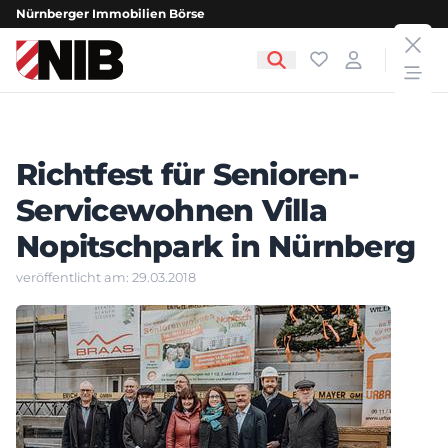
Nürnberger Immobilien Börse
clos
NIB - Nürnberger Immobilien Börse
Favoriten
Login
open
Richtfest für Senioren-
Servicewohnen Villa
Nopitschpark in Nürnberg
veröffentlicht am: 29.03.2018