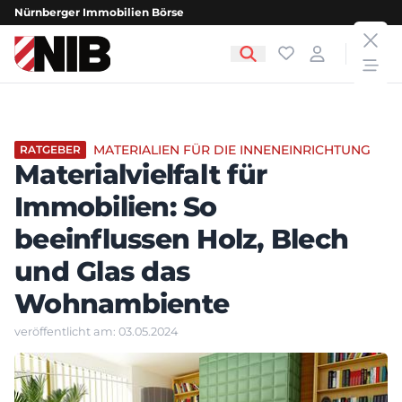
Nürnberger Immobilien Börse
clos
NIB - Nürnberger Immobilien Börse
Favoriten
Login
open
MATERIALIEN FÜR DIE INNENEINRICHTUNG
RATGEBER
Materialvielfalt für
Immobilien: So
beeinflussen Holz, Blech
und Glas das
Wohnambiente
veröffentlicht am: 03.05.2024