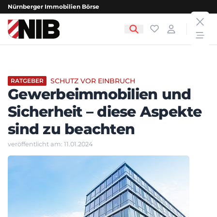
Nürnberger Immobilien Börse
clos
NIB - Nürnberger Immobilien Börse
Favoriten
Login
open
SCHUTZ VOR EINBRUCH
RATGEBER
Gewerbeimmobilien und
Sicherheit – diese Aspekte
sind zu beachten
veröffentlicht am: 11.01.2024