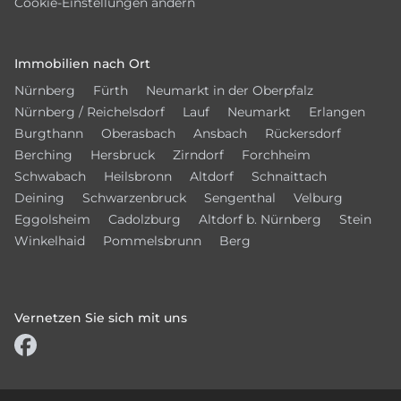
Cookie-Einstellungen ändern
Immobilien nach Ort
Nürnberg
Fürth
Neumarkt in der Oberpfalz
Nürnberg / Reichelsdorf
Lauf
Neumarkt
Erlangen
Burgthann
Oberasbach
Ansbach
Rückersdorf
Berching
Hersbruck
Zirndorf
Forchheim
Schwabach
Heilsbronn
Altdorf
Schnaittach
Deining
Schwarzenbruck
Sengenthal
Velburg
Eggolsheim
Cadolzburg
Altdorf b. Nürnberg
Stein
Winkelhaid
Pommelsbrunn
Berg
Vernetzen Sie sich mit uns