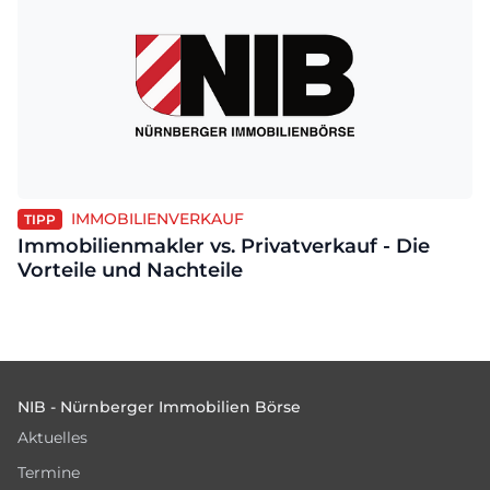
IMMOBILIENVERKAUF
TIPP
Immobilienmakler vs. Privatverkauf - Die
Vorteile und Nachteile
Footer
NIB - Nürnberger Immobilien Börse
Aktuelles
Termine