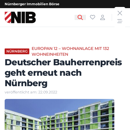
Nürnberger Immobilien Börse
clos
NIB - Nürnberger Immobilien Börse
Favoriten
Login
open
EUROPAN 12 – WOHNANLAGE MIT 132
NÜRNBERG
WOHNEINHEITEN
Deutscher Bauherrenpreis
geht erneut nach
Nürnberg
veröffentlicht am: 22.09.2022