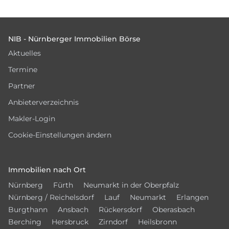
Footer
NIB - Nürnberger Immobilien Börse
Aktuelles
Termine
Partner
Anbieterverzeichnis
Makler-Login
Cookie-Einstellungen ändern
Immobilien nach Ort
Nürnberg
Fürth
Neumarkt in der Oberpfalz
Nürnberg / Reichelsdorf
Lauf
Neumarkt
Erlangen
Burgthann
Ansbach
Rückersdorf
Oberasbach
Berching
Hersbruck
Zirndorf
Heilsbronn