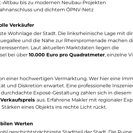
t-Altbau bis zu modernen Neubau-Projekten
, Bahnanschluss und dichtem ÖPNV-Netz
olle Verkäufer
ivste Wohnlage der Stadt. Die linksrheinische Lage mit d
der Luegallee und die Nähe zur Rheinpromenade machen d
nteressenten. Laut aktuellen Marktdaten liegen die
sel bei über
10.000 Euro pro Quadratmeter
, einzelne Vi
von einer hochwertigen Vermarktung. Wer hier eine Imm
ität und Diskretion erwartet. Eine professionelle Inszeni
 durchdachte Exposé-Gestaltung zahlen sich in diesem
 Verkaufspreis
aus. Erfahrene Makler mit regionaler Exp
Stärken eines Objekts ins rechte Licht rückt.
abilen Werten
ohl geschichtsträchtigste Stadtteil der Stadt. Die Ruine