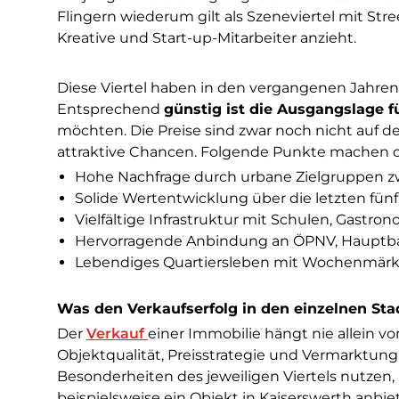
Flingern wiederum gilt als Szeneviertel mit Stre
Kreative und Start-up-Mitarbeiter anzieht.
Diese Viertel haben in den vergangenen Jahren
Entsprechend
günstig ist die Ausgangslage f
möchten. Die Preise sind zwar noch nicht auf
attraktive Chancen. Folgende Punkte machen die
Hohe Nachfrage durch urbane Zielgruppen z
Solide Wertentwicklung über die letzten fün
Vielfältige Infrastruktur mit Schulen, Gastr
Hervorragende Anbindung an ÖPNV, Hauptb
Lebendiges Quartiersleben mit Wochenmärkt
Was den Verkaufserfolg in den einzelnen Stad
Der
Verkauf
einer Immobilie hängt nie allein v
Objektqualität, Preisstrategie und Vermarktung 
Besonderheiten des jeweiligen Viertels nutzen
beispielsweise ein Objekt in Kaiserswerth anbiet