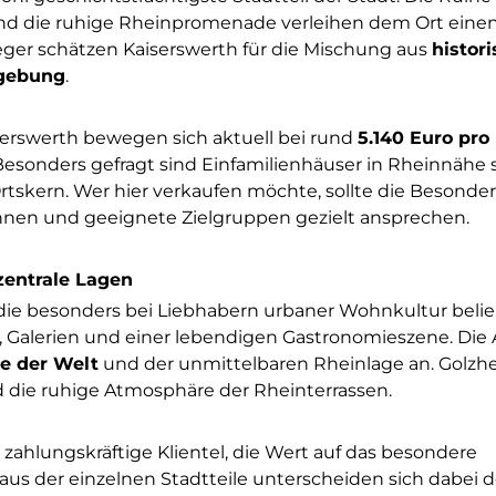
t und die ruhige Rheinpromenade verleihen dem Ort eine
eger schätzen Kaiserswerth für die Mischung aus
histor
mgebung
.
erswerth bewegen sich aktuell bei rund
5.140 Euro pro
 Besonders gefragt sind Einfamilienhäuser in Rheinnähe
tskern. Wer hier verkaufen möchte, sollte die Besonde
nen und geeignete Zielgruppen gezielt ansprechen.
zentrale Lagen
 die besonders bei Liebhabern urbaner Wohnkultur belie
n, Galerien und einer lebendigen Gastronomieszene. Die 
e der Welt
und der unmittelbaren Rheinlage an. Golzh
 die ruhige Atmosphäre der Rheinterrassen.
ne zahlungskräftige Klientel, die Wert auf das besondere
aus der einzelnen Stadtteile unterscheiden sich dabei d