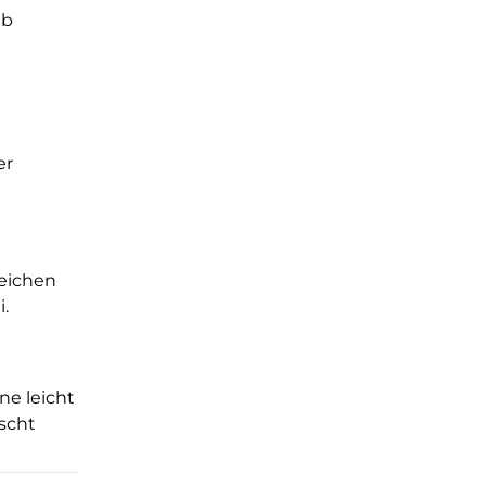
lb
er
leichen
i.
ne leicht
rscht