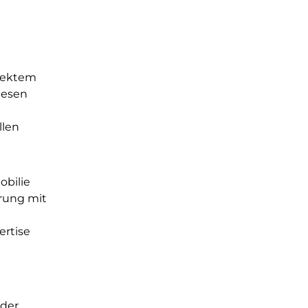
irektem
iesen
llen
obilie
erung mit
ertise
 der