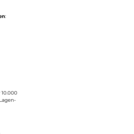
ten
:
r 10.000
 Lagen-
s