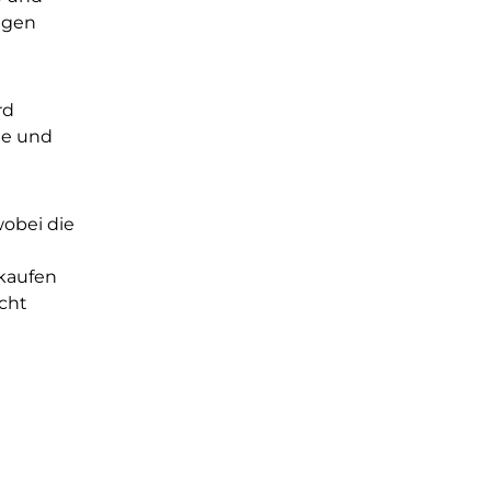
wegen
rd
le und
wobei die
rkaufen
cht