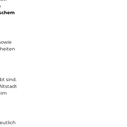
n
ischem
 sowie
rheiten
bt sind.
Altstadt
eim
eutlich