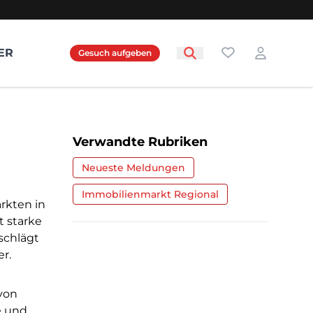
Favoriten
ER
Gesuch aufgeben
Login
Verwandte Rubriken
Neueste Meldungen
Immobilienmarkt Regional
rkten in
t starke
schlägt
r.
 von
e und