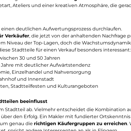
etart, Ateliers und einer kreativen Atmosphäre, die gera
 einen deutlichen Aufwertungsprozess durchlaufen.
ür Verkäufer
, die jetzt von der anhaltenden Nachfrage p
 dem Niveau der Top-Lagen, doch die Wachstumsdynamik
se Stadtteile für einen Verkauf besonders interessant:
wischen 30 und 50 Jahren
f Jahre mit deutlicher Aufwärtstendenz
onomie, Einzelhandel und Nahversorgung
ahnhof und Innenstadt
en, Stadtteilfesten und Kulturangeboten
tteilen beeinflusst
om Stadtteil ab. Vielmehr entscheidet die Kombination a
über den Erfolg. Ein Makler mit fundierter Ortskenntnis
, um genau die
richtigen Käufergruppen zu erreichen
.
et, spricht andere Interessenten an als in Flingern.