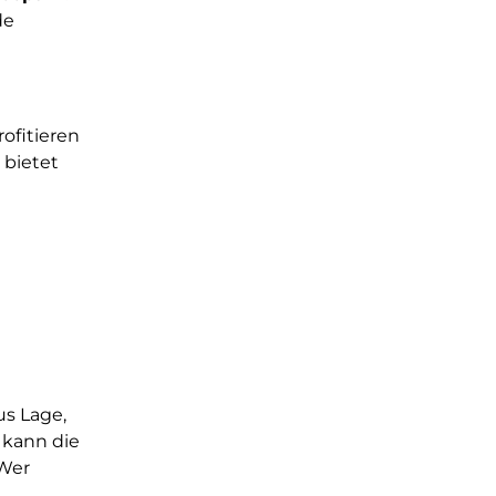
de
rofitieren
 bietet
us Lage,
 kann die
 Wer